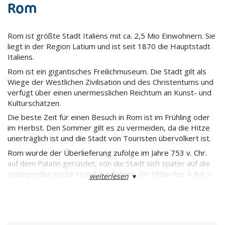
Rom
Rom ist größte Stadt Italiens mit ca. 2,5 Mio Einwohnern. Sie
liegt in der Region Latium und ist seit 1870 die Hauptstadt
Italiens.
Rom ist ein gigantisches Freilichmuseum. Die Stadt gilt als
Wiege der Westlichen Zivilisation und des Christentums und
verfügt über einen unermesslichen Reichtum an Kunst- und
Kulturschätzen.
Die beste Zeit für einen Besuch in Rom ist im Frühling oder
im Herbst. Den Sommer gilt es zu vermeiden, da die Hitze
unerträglich ist und die Stadt von Touristen übervölkert ist.
Rom wurde der Überlieferung zufolge im Jahre 753 v. Chr.
auf dem Palatin geründet, von die Stadt sich später auf die
umliegenden sechs Hügel ausdehnte. Bis Mitte des 4 Jhd. n
weiterlesen
▾
Chr. Dominierte Rom die Mittelmeerregion und große Teile
Europas und wurde schließlich Sitz des Heiligen Stuhls und
Hauptstadt Italiens.
Beginnen wir unseren Rundgang im Herzen Roms, am