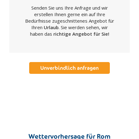
Frosinone
Senden Sie uns Ihre Anfrage und wir
Gaeta
erstellen Ihnen gerne ein auf Ihre
Genazzano
Bedürfnisse zugeschnittenes Angebot für
Genzano di Roma
Ihren
Urlaub
. Sie werden sehen, wir
haben das
richtige Angebot für Sie!
Greccio
Grottaferrata
Ischia di Castro
Isola del Liri
Unverbindlich anfragen
Itri
Ladispoli
Lanuvio
Latina
Leonessa
Marino
Minturno
Montalto Di Castro
Wettervorhersage für Rom