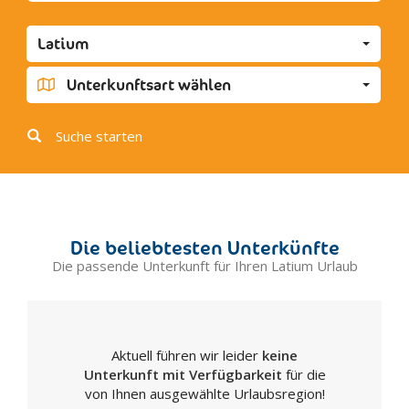
Caprarola
Cassino
Latium
Castel Gandolfo
Cerveteri
Unterkunftsart wählen
Cittaducale
Civita Castellana
Suche starten
Civitavecchia
Corchiano
Cori
Fara in Sabina
Die beliebtesten Unterkünfte
Ferentino
Die passende Unterkunft für Ihren Latium Urlaub
Fiuggi
Fiumicino
Fondi
Aktuell führen wir leider
keine
Formia
Unterkunft mit Verfügbarkeit
für die
Frascati
von Ihnen ausgewählte Urlaubsregion!