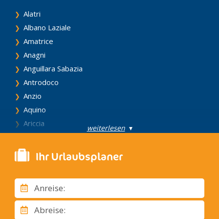
Typische Gerichte der römischen Küche sind die Bucatini
Alatri
all’amatriciana (Pasta gefüllt mit Tomaten und Schafskäse)
Albano Laziale
oder alla gricia, Carciofi alla giudia (in Öl gegart und mit Salz
Amatrice
und Pfeffer gewürzt), Pajata (Rinderinnereien) uvm. Die
bekanntesten Weine der Region sind DOC Castelli Romani
Anagni
und Colli Albani.
Anguillara Sabazia
Besuchen Sie Ostia. Der antike Hafen Roms ist nur 25km
Antrodoco
entfernt und verfügt über einen wunderschönen Sandstrand.
Anzio
39km nord-östlich von Rom liegt Sant’Angelo Romano, das
für sein überwältigendes Panorama bekannt ist.
Aquino
Wenn Sie tief in die römische Seele und Kultur eintauchen
Ariccia
weiterlesen
▾
wollen, empfiehlt sich ein Besuch auf einem der pittoresken
Arpino
Märkte.
Bagnoregio
Wenn Sie in Rom auch gerne die Italienisch Sprache lernen
Ihr Urlaubsplaner
möchten, empfehlen wir Ihnen, Ihren Aufenthalt mit einem
Blera
Sprachkurs in Rom zu verbinden.
Bolsena
Ganzjährig finden in Rom religiöse Feste, Sport-, Theater-
Anreise:
Bomarzo
und andere Veranstaltungen statt.
Capodimonte
Abreise: