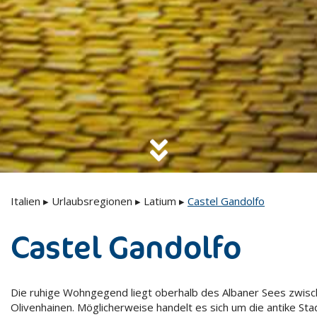
Italien
▸
Urlaubsregionen
▸
Latium
▸
Castel Gandolfo
Castel Gandolfo
Die ruhige Wohngegend liegt oberhalb des Albaner Sees zwis
Olivenhainen. Möglicherweise handelt es sich um die antike Sta