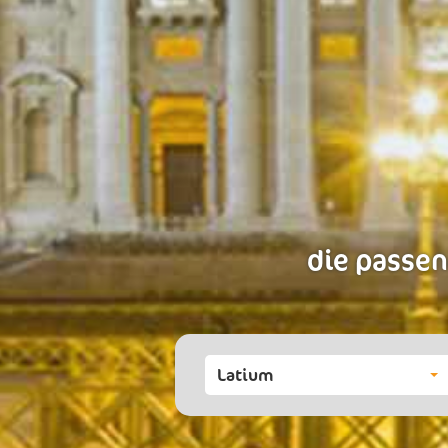
die passen
Latium