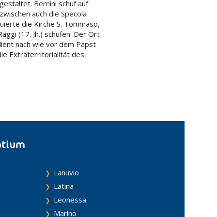
staltet. Bernini schuf auf
nzwischen auch die Specola
ruierte die Kirche S. Tommaso,
ggi (17. Jh.) schufen. Der Ort
 dient nach wie vor dem Papst
 Extraterritorialität des
atium
Lanuvio
Latina
Leonessa
Marino