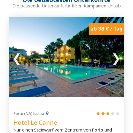
Forio
Die passende Unterkunft für Ihren Kampanien Urlaub
Ischia
Lacco Ameno
Maiori
ab 38 € / Tag
Marina di Camerota
Massa Lubrense
Mercogliano
Meta
Minori
Mirabella Eclano
Mondragone
Montesarchio
Neapel
Nocera Inferiore
Forio (NA) Ischia
Hotel Le Canne
Nocera Superiore
Nur einen Steinwurf vom Zentrum von
Forio
und
Nola