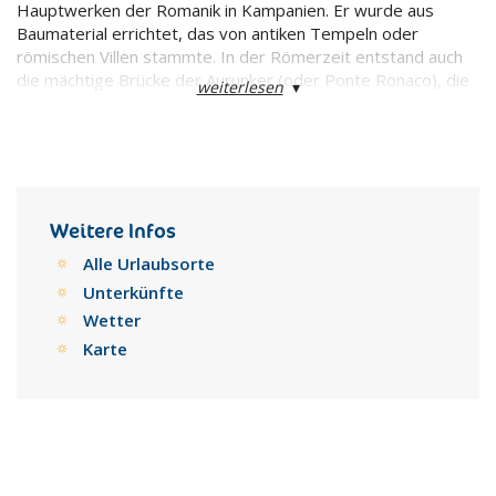
Hauptwerken der Romanik in Kampanien. Er wurde aus
Baumaterial errichtet, das von antiken Tempeln oder
römischen Villen stammte. In der Römerzeit entstand auch
die mächtige Brücke der Aurunker (oder Ponte Ronaco), die
weiterlesen
▾
in 21 Bögen die Travata überquert. Nahes Badevergnügen
bietet der reizvolle Ferienort Baia Domizia.
Weitere Infos
Alle Urlaubsorte
Unterkünfte
Wetter
Karte