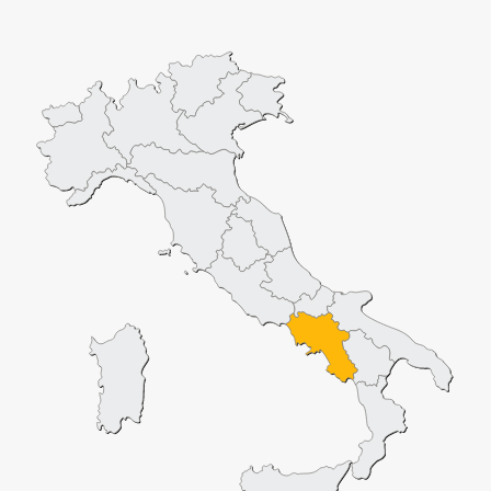
Christus: Diese liegt an der Mündung des Flusses Sele, 11
Kilometer nördlich von Paestum auf der Küstentraße nach
Salerno. Sie wurde im Mittelalter zerstört, um Kalk
herzustellen, aber trotz dieser Zerstörung haben sich vom
Haupttempel die wunderschönen Metopen mit den
tanzenden Mädchen erhalten, die heute im archäologischen
Nationalmuseum von Paestum zu sehen sind. Danach folgt
der archäologische Hauptkern. Dieser ist von im Rechteck
verlaufenden Mauern umgeben, die etwa 5 km lang und
durchschnittlich 7 Meter dick sind. Auf der Höhe der
bedeutendsten Straßenachsen, vier Tore, dann Türme und
Passagen und schließlich die Via Sacra, die fast mit den
heiligen Bauwerken in Berührung kommt. Und schließlich die
drei dorischen Tempel, die ein außerordentliches Beispiel für
diesen Baustil sind: Die Basilika – oder auch Hera-Tempel-
ist der größte und älteste Tempel aus dem Jahre 550 v.Chr.,
Seite an Seite mit dem sogenannten Poseidon-Tempel (der
in Wirklichkeit ebenfalls der Göttin Hera gewidmet ist) aus
dem Jahre 460 v.Chr., ein klassisches Beispiel für den
dorischen Baustil (man nimmt an, dass sich die Architekten
des Tempels am Zeustempel in Olympia inspiriert haben),