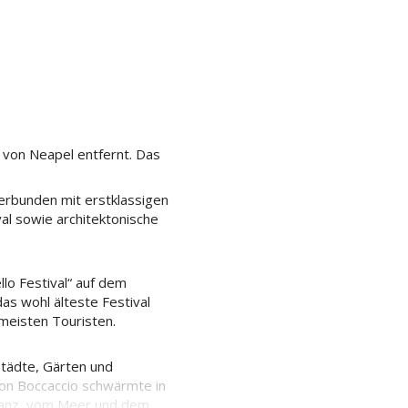
m von Neapel entfernt. Das
verbunden mit erstklassigen
val sowie architektonische
lo Festival“ auf dem
as wohl älteste Festival
 meisten Touristen.
 Städte, Gärten und
on Boccaccio schwärmte in
ganz, vom Meer und dem