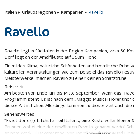
Italien
▸
Urlaubsregionen
▸
Kampanien
▸
Ravello
Ravello
Ravello liegt in Süditalien in der Region Kampanien, zirka 60 K
Dorf liegt an der Amalfiküste auf 350m Höhe.
Ein mildes Klima, natürliche Schönheiten und himmlische Ruhe 
kulturellen Veranstaltungen wie zum Beispiel das Ravello Festi
Meisterwerke, machen Ravello zu einer kleinen Schatztruhe.
Reisezeit
Am besten von Ende Juni bis Mitte September, wenn das “Ravel
Programm steht. Es ist nach dem „Maggio Musical Fiorentino“ d
dieser Art in Italien. Allerdings kommen zu dieser Zeit auch die
Sehenswertes
“Es ist der ergötzlichste Teil Italiens, eine Küste voller kleiner
Brunnen,wobei eine der erwähnten Ravello genannt wirdo” Sch
seinem Werk „Il Decamerone“ von Ravellos Schönheit und Ele