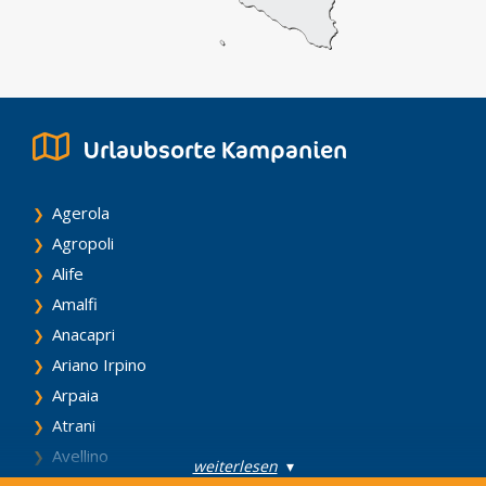
Urlaubsorte Kampanien
Agerola
Agropoli
Alife
Amalfi
Anacapri
Ariano Irpino
Arpaia
Atrani
Avellino
weiterlesen
▾
Bacoli