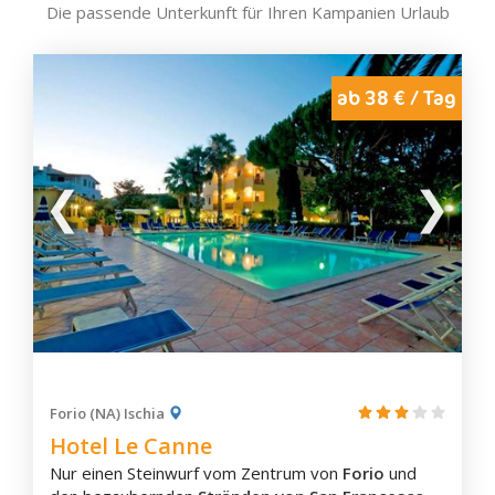
Die passende Unterkunft für Ihren Kampanien Urlaub
Ischia
Lacco Ameno
Maiori
ab 38 € / Tag
Marina di Camerota
Massa Lubrense
Mercogliano
Meta
Minori
Mirabella Eclano
Mondragone
Montesarchio
Neapel
Nocera Inferiore
Forio (NA) Ischia
Hotel Le Canne
Nocera Superiore
Nur einen Steinwurf vom Zentrum von
Forio
und
Nola