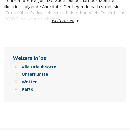
Zentrum der Region. Die Gastfreundschaft der Mönche
illustriert folgende Anekdote: Der Legende nach sollen sie
für den über Padula reisenden Kaiser Karl V. ein Omelett aus
1000 Eiern gebraten haben.
weiterlesen
▾
Weitere Infos
Alle Urlaubsorte
Unterkünfte
Wetter
Karte