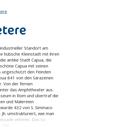
tere
etere
 industrieller Standort am
se hübsche Kleinstadt mit ihren
die antike Stadt Capua, die
rschöne Capua mit seinen
s ungeschützt den Feinden
apua 841 von den Sarazenen
r. Von der fernen
unter das Amphitheater aus
osseum in Rom und übertraf die
ren und Malereien
r wurde 432 von S. Simmaco
 Jh. umstrukturiert, wie man
Fassade erkennt. Das so
. Chr.