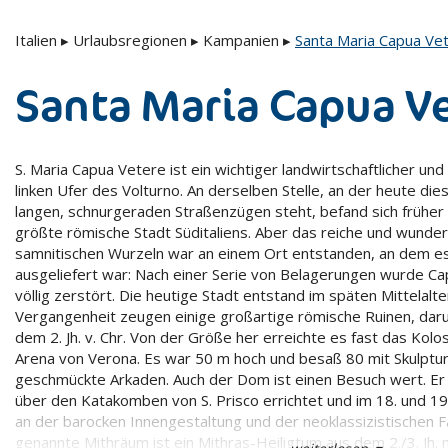
Italien
▸
Urlaubsregionen
▸
Kampanien
▸
Santa Maria Capua Ve
Santa Maria Capua V
S. Maria Capua Vetere ist ein wichtiger landwirtschaftlicher und
linken Ufer des Volturno. An derselben Stelle, an der heute die
langen, schnurgeraden Straßenzügen steht, befand sich früher 
größte römische Stadt Süditaliens. Aber das reiche und wunde
samnitischen Wurzeln war an einem Ort entstanden, an dem e
ausgeliefert war: Nach einer Serie von Belagerungen wurde C
völlig zerstört. Die heutige Stadt entstand im späten Mittelalte
Vergangenheit zeugen einige großartige römische Ruinen, dar
dem 2. Jh. v. Chr. Von der Größe her erreichte es fast das Kol
Arena von Verona. Es war 50 m hoch und besaß 80 mit Skulptu
geschmückte Arkaden. Auch der Dom ist einen Besuch wert. E
über den Katakomben von S. Prisco errichtet und im 18. und 19.
an der barocken Innengestaltung und der neoklassizistischen 
genannte Mithräum ist ein Mithras-Heiligtum aus dem 2./3. Jh. n