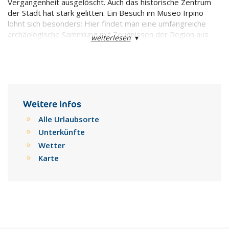
Vergangenheit ausgelöscht. Auch das historische Zentrum
der Stadt hat stark gelitten. Ein Besuch im Museo Irpino
lohnt sich besonders: Hier findet man eine umfangreiche
archäologische Sammlung mit Zeugnissen der Region aus
weiterlesen
▾
prähistorischer, samnitischer und römischer Zeit.
Weitere Infos
Alle Urlaubsorte
Unterkünfte
Wetter
Karte