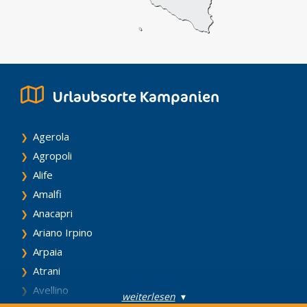
Urlaubsorte Kampanien
Agerola
Agropoli
Alife
Amalfi
Anacapri
Ariano Irpino
Arpaia
Atrani
Avellino
weiterlesen
▾