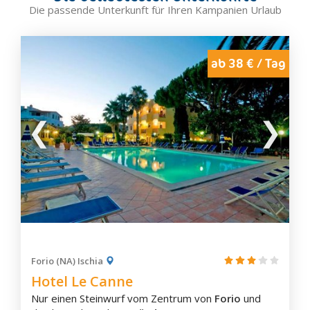
Forio
Die passende Unterkunft für Ihren Kampanien Urlaub
Ischia
Lacco Ameno
Maiori
ab 38 € / Tag
Marina di Camerota
Massa Lubrense
Mercogliano
Meta
Minori
Mirabella Eclano
Mondragone
Montesarchio
Neapel
Nocera Inferiore
Forio (NA) Ischia
Hotel Le Canne
Nocera Superiore
Nur einen Steinwurf vom Zentrum von
Forio
und
Nola