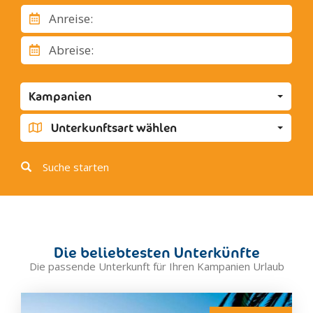
Benevento
Anreise:
Calvi Risorta
Capri
Abreise:
Capua
Casal Velino
Kampanien
Casamicciola Terme
Caserta
Unterkunftsart wählen
Castel Volturno
Castellamare di Stabia
Suche starten
Cava de' Tirreni
Cimitile
Eboli
Ercolano
Die beliebtesten Unterkünfte
Forio
Die passende Unterkunft für Ihren Kampanien Urlaub
Ischia
Lacco Ameno