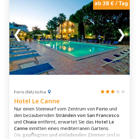
Maiori
ab 38 € / Tag
Marina di Camerota
Massa Lubrense
Mercogliano
Meta
Minori
Mirabella Eclano
Mondragone
Montesarchio
Neapel
Nocera Inferiore
Forio (NA) Ischia
Hotel Le Canne
Nocera Superiore
Nur einen Steinwurf vom Zentrum von
Forio
und
Nola
den bezaubernden
Stränden von San Francesco
Padula
und
Chiaia
entfernt, erwartet Sie das
Hotel Le
Paestum
Canne
inmitten eines mediterranen Gartens.
Die
gepflegten und einladenden Zimmer
sind in
Palinuro