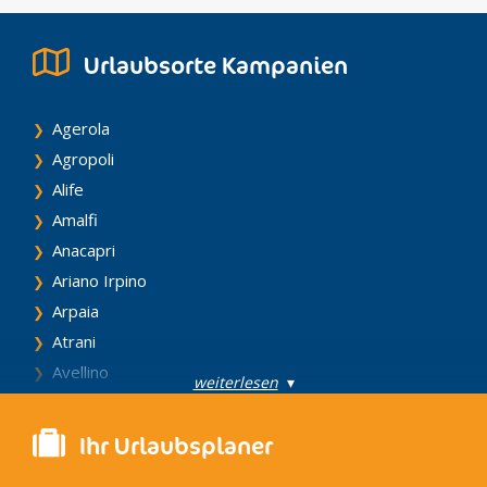
Urlaubsorte Kampanien
Agerola
Agropoli
Alife
Amalfi
Anacapri
Ariano Irpino
Arpaia
Atrani
Avellino
weiterlesen
▾
Bacoli
Barano D'Ischia
Ihr Urlaubsplaner
Battipaglia