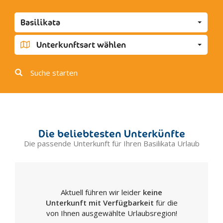
Cancellara
Basilikata
Carbone
Castelgrande
Unterkunftsart wählen
Castelluccio Inferiore
Castelluccio Superiore
Suche starten
Castelmezzano
Castelsaraceno
Castronuovo di Sant'Andrea
Cersosimo
Die beliebtesten Unterkünfte
Chiaromonte
Die passende Unterkunft für Ihren Basilikata Urlaub
Corleto Perticara
Episcopia
Fardella
Aktuell führen wir leider
keine
Filiano
Unterkunft mit Verfügbarkeit
für die
Forenza
von Ihnen ausgewählte Urlaubsregion!
Francavilla in Sinni