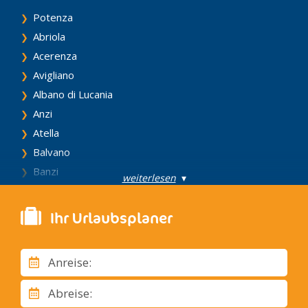
Potenza
Abriola
Acerenza
Avigliano
Albano di Lucania
Anzi
Atella
Balvano
Banzi
weiterlesen
▾
Baragiano
Barile
Ihr Urlaubsplaner
Bella
Brienza
Anreise:
Brindisi di Montagna
Calvello
Abreise:
Campomaggiore