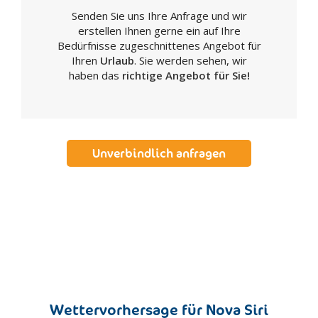
Senden Sie uns Ihre Anfrage und wir
Gallicchio
erstellen Ihnen gerne ein auf Ihre
Genzano di Lucania
Bedürfnisse zugeschnittenes Angebot für
Ginestra
Ihren
Urlaub
. Sie werden sehen, wir
haben das
richtige Angebot für Sie!
Grumento Nova
Guardia Perticara
Lagonegro
Latronico
Unverbindlich anfragen
Laurenzana
Lauria
Lavello
Maratea
Marsico Nuovo
Marsicovetere
Maschito
Die Sassi von Matera
Wettervorhersage für Nova Siri
Melfi