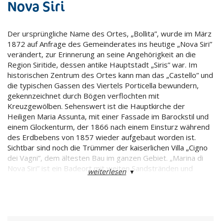
Nova Siri
Der ursprüngliche Name des Ortes, „Bollita”, wurde im März
1872 auf Anfrage des Gemeinderates ins heutige „Nova Siri”
verändert, zur Erinnerung an seine Angehörigkeit an die
Region Siritide, dessen antike Hauptstadt „Siris” war. Im
historischen Zentrum des Ortes kann man das „Castello” und
die typischen Gassen des Viertels Porticella bewundern,
gekennzeichnet durch Bögen verflochten mit
Kreuzgewölben. Sehenswert ist die Hauptkirche der
Heiligen Maria Assunta, mit einer Fassade im Barockstil und
einem Glockenturm, der 1866 nach einem Einsturz während
des Erdbebens von 1857 wieder aufgebaut worden ist.
Sichtbar sind noch die Trümmer der kaiserlichen Villa „Cigno
dei Vagni”, dem ältesten Bau im ganzen Gebiet. „Marina di
Nova Siri” ist ein Badeort mit weiten Sandstränden und
weiterlesen
▾
einem klaren Meer; entlang der Strandpromenade führt eine
lange Allee, zu Fuß oder mit dem Fahrrad benutzbar, und
Pinienhaine sind zum Picknicken ausgestattet. Es sind auch
Feriendörfer und Campingplätze vorhanden.