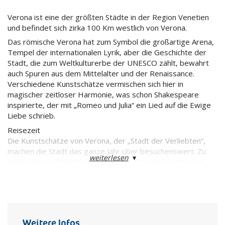
Verona ist eine der größten Städte in der Region Venetien
und befindet sich zirka 100 Km westlich von Verona.
Das römische Verona hat zum Symbol die großartige Arena,
Tempel der internationalen Lyrik, aber die Geschichte der
Stadt, die zum Weltkulturerbe der UNESCO zählt, bewahrt
auch Spuren aus dem Mittelalter und der Renaissance.
Verschiedene Kunstschätze vermischen sich hier in
magischer zeitloser Harmonie, was schon Shakespeare
inspirierte, der mit „Romeo und Julia“ ein Lied auf die Ewige
Liebe schrieb.
Reisezeit
Die Kunstschätze von Verona, der „Stadt der Verliebten“,
machen die Stadt das ganze Jahr über besuchenswert. Zu
weiterlesen
▾
jeder Jahreszeit kann man eine Besichtigung der Museen
und Monumente mit einer Shoppingtour in der
Fußgängerzone des historischen Zentrums verbinden. Im
Sommer ist ein abendlicher Besuch in der Arena
obligatorisch, um so einer lyrischen Oper oder einem der
vielen Schauspiele beizuwohnen, die in diesem weltweit
Weitere Infos
einzigartigen Umfeld aufgeführt werden.