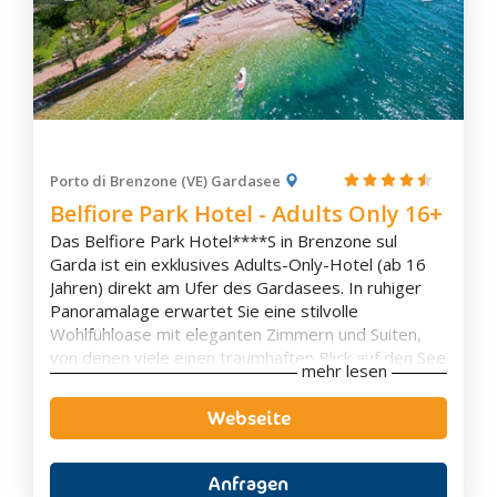
Este
Falcade
Farra di Soligo
Feltre
Forno di Zoldo
Galzignano Terme
Porto di Brenzone (VE) Gardasee
Garda
Belfiore Park Hotel - Adults Only 16+
Isola della Scala
Das Belfiore Park Hotel****S in Brenzone sul
Jesolo
Garda ist ein exklusives Adults-Only-Hotel (ab 16
Jahren) direkt am Ufer des Gardasees. In ruhiger
Lazise
Panoramalage erwartet Sie eine stilvolle
Legnago
Wohlfühloase mit eleganten Zimmern und Suiten,
Lendinara
von denen viele einen traumhaften Blick auf den See
mehr lesen
bieten. Der private Seezugang, der gepflegte
Lido di Venezia
Garten sowie der großzügige Spa- und
Webseite
Livinallongo del Col di Lana
Wellnessbereich schaffen beste Voraussetzungen
Lonigo
für erholsame Urlaubstage in besonderem
Ambiente.
Lorenzago di Cadore
Anfragen