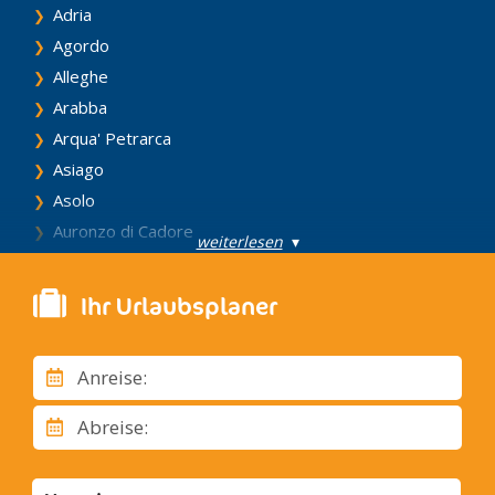
Adria
telefonisch im Call Center unter +39.041/2424 von 8.00 Uhr
bis 19.30 Uhr täglich erhältlich.
Agordo
Alleghe
Arabba
Arqua' Petrarca
Asiago
Asolo
Auronzo di Cadore
weiterlesen
▾
Badia Polesine
Bardolino
Ihr Urlaubsplaner
Bassano del Grappa
Battaglia Terme
Anreise:
Belluno
Bibione
Abreise:
Borca di Cadore
Brenzone