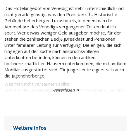
Das Hotelangebot von Venedig ist sehr unterschiedlich und
nicht gerade günstig, was den Preis betrifft. Historische
Gebäude beherbergen Luxushotels, in denen man die
Atmosphäre des Venedigs vergangener Zeiten deutlich
spürt. Wer etwas weniger Geld ausgeben möchte, für den
stehen die zahlreichen Bed[&]Breakfast und Pensionen
unter familiärer Leitung zur Verfügung. Diejenigen, die sich
hingegen auf der Suche nach anspruchsvolleren
Unterkünften befinden, können in den antiken
hochherrschaftlichen Häusern unterkommen, die mit antikem
Mobiliar ausgestattet sind. Für junge Leute eignet sich auch
die Jugendherberge.
Was man nicht versäumen sollte
weiterlesen
▾
Erst aus der Vogelperspektive gewinnt man einen Überblick
über den außergewöhnlichen Stadtaufbau. Die besten
Aussichtspunkte sind vom Glockenturm von San Marco und
vom Glockenturm von San Giorgio Maggiore.
Von San Marco beginnt man die Komplexität der Planimetrie
Venedigs zu verstehen. Von San Giorgio genießt man einen
tollen Ausblick auf das Becken und den Gebäudekomplex von
Weitere Infos