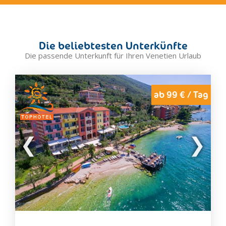
Caorle
Castelfranco Veneto
Cavallino Treporti
Die beliebtesten Unterkünfte
Chioggia
Die passende Unterkunft für Ihren Venetien Urlaub
Cibiana di Cadore
Cison di Valmarino
Cittadella
ab 99 € / Tag
Colle Santa Lucia
Cortina d'Ampezzo
Dolo
Eraclea
Este
Falcade
Farra di Soligo
Feltre
Forno di Zoldo