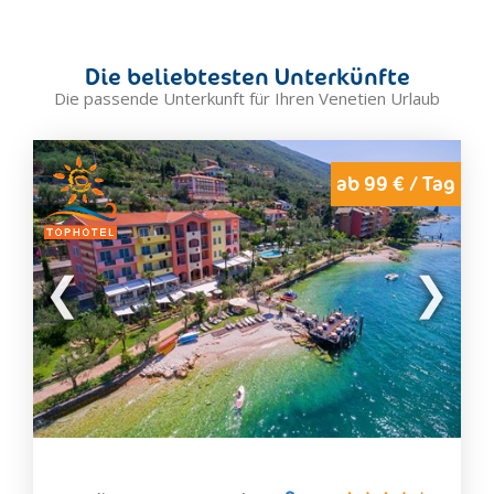
Castelfranco Veneto
Cavallino Treporti
Die beliebtesten Unterkünfte
Chioggia
Die passende Unterkunft für Ihren Venetien Urlaub
Cibiana di Cadore
Cison di Valmarino
Cittadella
ab 99 € / Tag
Colle Santa Lucia
Cortina d'Ampezzo
Dolo
Eraclea
Este
Falcade
Farra di Soligo
Feltre
Forno di Zoldo
Galzignano Terme