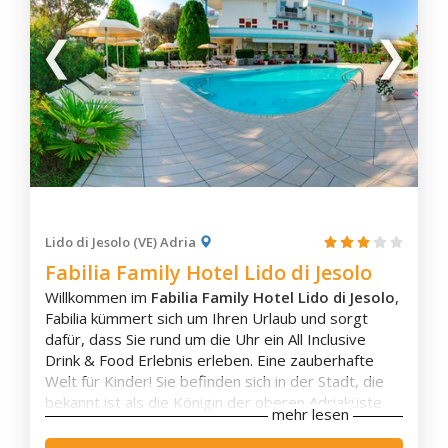
luxuriösen Komfort, herzliche Gastfreundschaft und
Mestre
eine einzigartige Lage zu einem unvergesslichen
Urlaubserlebnis.
Mezzane di Sotto
Monselice
Montagnana
Montebelluna
Montecchio Maggiore
Zimmerausstattung
Montegrotto Terme
Klimaanlage
Motta di Livenza
Eigenes Badezimmer
Lido di Jesolo (VE) Adria
Murano
Badewanne
Fabilia Family Hotel Lido di Jesolo
Terrasse
Oderzo
Willkommen im
Fabilia Family Hotel Lido di Jesolo
,
Balkon
Padua
Fabilia kümmert sich um Ihren Urlaub und sorgt
Flachbild-TV
Pastrengo
dafür, dass Sie rund um die Uhr ein All Inclusive
Schallisolierung
Drink & Food Erlebnis erleben. Eine zauberhafte
Aussicht
Peschiera del Garda
Welt für Kinder! Sie befinden sich in der Stadt, die
Wasserkocher
Piazzola sul Brenta
bekannt ist als die Königin der oberen Adriaküste
Kaffee-/Teezubehör
mehr lesen
Pieve di Cadore
gilt und weltweit für ihren goldenen Sand und für ihr
Kaffeemaschine
Meer, das zu den schönsten und saubersten
Minibar
Porto Tolle