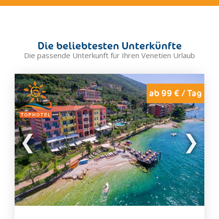
Caorle
Castelfranco Veneto
Cavallino Treporti
Die beliebtesten Unterkünfte
Chioggia
Die passende Unterkunft für Ihren Venetien Urlaub
Cibiana di Cadore
Cison di Valmarino
Cittadella
ab 99 € / Tag
Colle Santa Lucia
Cortina d'Ampezzo
Dolo
Eraclea
Este
Falcade
Farra di Soligo
Feltre
Forno di Zoldo