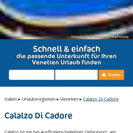
Venedig/Venetien © Gorilla/fotolia
Schnell & einfach
die passende Unterkunft für Ihren
Venetien Urlaub finden
Suchen
Italien
▸
Urlaubsregionen
▸
Venetien
▸
Calalzo Di Cadore
Calalzo Di Cadore
Calalzo ist ein bei Ausflüglern beliebter Gebirgsort, am