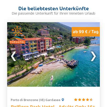
Cavallino Treporti
Die beliebtesten Unterkünfte
Chioggia
Die passende Unterkunft für Ihren Venetien Urlaub
Cibiana di Cadore
Cison di Valmarino
Cittadella
ab 99 € / Tag
Colle Santa Lucia
Cortina d'Ampezzo
Dolo
Eraclea
Este
Falcade
Farra di Soligo
Feltre
Forno di Zoldo
Galzignano Terme
Porto di Brenzone (VE) Gardasee
Garda
Belfiore Park Hotel - Adults Only 16+