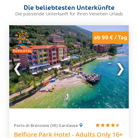
Cavallino Treporti
Die beliebtesten Unterkünfte
Chioggia
Die passende Unterkunft für Ihren Venetien Urlaub
Cibiana di Cadore
Cison di Valmarino
Cittadella
ab 99 € / Tag
Colle Santa Lucia
Cortina d'Ampezzo
Dolo
Eraclea
Este
Falcade
Farra di Soligo
Feltre
Forno di Zoldo
Galzignano Terme
Porto di Brenzone (VE) Gardasee
Garda
Belfiore Park Hotel - Adults Only 16+