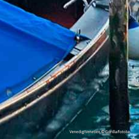
Venedig/Venetien © Gorilla/fotolia