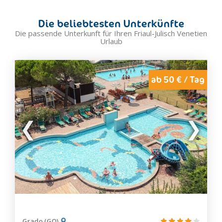
Gradisca d'Isonzo
Mariano del Friuli
Die beliebtesten Unterkünfte
Marina Julia
Die passende Unterkunft für Ihren Friaul-Julisch Venetien
Urlaub
Medea
Monfalcone
Moraro
ab 50 € / Tag
Mossa
Romans d'Isonzo
Ronchi dei Legionari
Sagrado
San Floriano del Collio
San Lorenzo Isontino
San Pier d'Isonzo
Savogna d'Isonzo
Staranzano
Turriaco
Grado (GO)