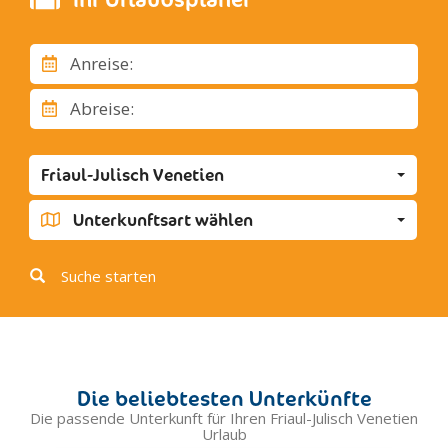
San Giovanni al Natisone
San Leonardo
Anreise:
San Pietro al Natisone
Savogna
Abreise:
Stregna
Torreano
Friaul-Julisch Venetien
Capriva del Friuli
Doberdo' del Lago
Unterkunftsart wählen
Dolegna del Collio
Farra d'Isonzo
Suche starten
Fogliano-Redipuglia
Görz
Gradisca d'Isonzo
Mariano del Friuli
Die beliebtesten Unterkünfte
Marina Julia
Die passende Unterkunft für Ihren Friaul-Julisch Venetien
Urlaub
Medea