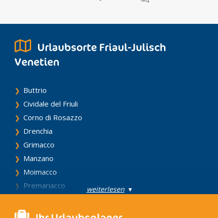
Urlaubsorte Friaul-Julisch
Venetien
Buttrio
Cividale del Friuli
Corno di Rosazzo
Drenchia
Grimacco
Manzano
Moimacco
Premariacco
weiterlesen
▾
Prepotto
Pulfero
Ihr Urlaubsplaner