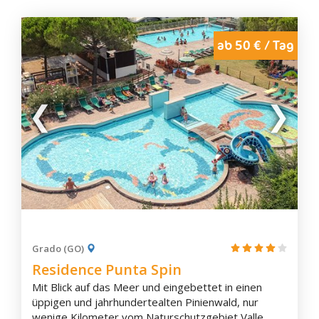
Monfalcone
Moraro
ab 50 € / Tag
Mossa
Romans d'Isonzo
Ronchi dei Legionari
Sagrado
San Floriano del Collio
San Lorenzo Isontino
San Pier d'Isonzo
Savogna d'Isonzo
Staranzano
Turriaco
Grado (GO)
Villesse
Residence Punta Spin
Amaro
Mit Blick auf das Meer und eingebettet in einen
Ampezzo
üppigen und jahrhundertealten Pinienwald, nur
Arta Terme
wenige Kilometer vom Naturschutzgebiet Valle