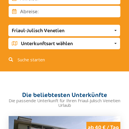
San Pietro al Natisone
Savogna
Abreise:
Stregna
Torreano
Friaul-Julisch Venetien
Capriva del Friuli
Doberdo' del Lago
Unterkunftsart wählen
Dolegna del Collio
Farra d'Isonzo
Suche starten
Fogliano-Redipuglia
Görz
Gradisca d'Isonzo
Mariano del Friuli
Die beliebtesten Unterkünfte
Marina Julia
Die passende Unterkunft für Ihren Friaul-Julisch Venetien
Urlaub
Medea
Monfalcone
Moraro
ab 40 € / Tag