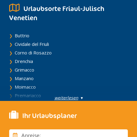
Urlaubsorte Friaul-Julisch
Venetien
Buttrio
Cividale del Friuli
Corno di Rosazzo
Drenchia
Grimacco
Manzano
Moimacco
Premariacco
weiterlesen
▾
Prepotto
Pulfero
Ihr Urlaubsplaner
San Giovanni al Natisone
San Leonardo
Anreise: