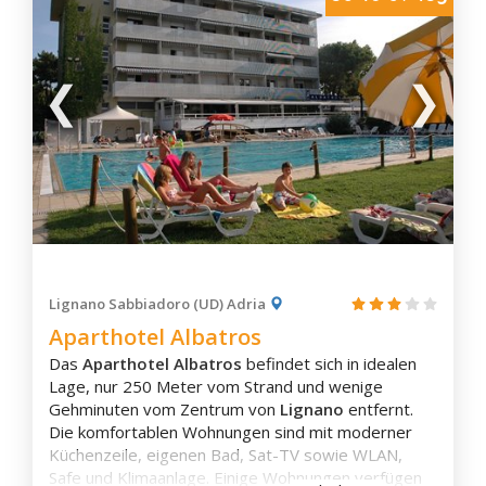
Mossa
Romans d'Isonzo
Ronchi dei Legionari
Sagrado
San Floriano del Collio
San Lorenzo Isontino
San Pier d'Isonzo
Savogna d'Isonzo
Staranzano
Turriaco
Lignano Sabbiadoro (UD) Adria
Villesse
Aparthotel Albatros
Amaro
Das
Aparthotel Albatros
befindet sich in idealen
Ampezzo
Lage, nur 250 Meter vom Strand und wenige
Arta Terme
Gehminuten vom Zentrum von
Lignano
entfernt.
Cavazzo Carnico
Die komfortablen Wohnungen sind mit moderner
Küchenzeile, eigenen Bad, Sat-TV sowie WLAN,
Comeglians
Safe und Klimaanlage. Einige Wohnungen verfügen