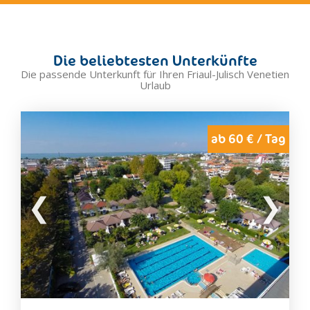
Görz
Gradisca d'Isonzo
Mariano del Friuli
Die beliebtesten Unterkünfte
Marina Julia
Die passende Unterkunft für Ihren Friaul-Julisch Venetien
Urlaub
Medea
Monfalcone
Moraro
ab 60 € / Tag
Mossa
Romans d'Isonzo
Ronchi dei Legionari
Sagrado
San Floriano del Collio
San Lorenzo Isontino
San Pier d'Isonzo
Savogna d'Isonzo
Staranzano