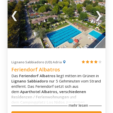
Ronchi dei Legionari
Sagrado
San Floriano del Collio
San Lorenzo Isontino
San Pier d'Isonzo
Savogna d'Isonzo
Staranzano
Turriaco
Lignano Sabbiadoro (UD) Adria
Villesse
Feriendorf Albatros
Amaro
Das
Feriendorf Albatros
liegt mitten im Grünen in
Ampezzo
Lignano Sabbiadoro
nur 5 Gehminuten vom Strand
Arta Terme
entfernt. Das Feriendorf setzt sich aus
Cavazzo Carnico
dem
Aparthotel Albatros, verschiedenen
Residenzen / Ferienwohnungen
und
Comeglians
dem
Campingplatz Los Nidos
zusammen.
mehr lesen
Enemonzo
Im
Campingplatz Los Nidos
gibt die Möglichkeit in
Forni Avoltri
Bungalows
oder
Ferienwohnungen
zu