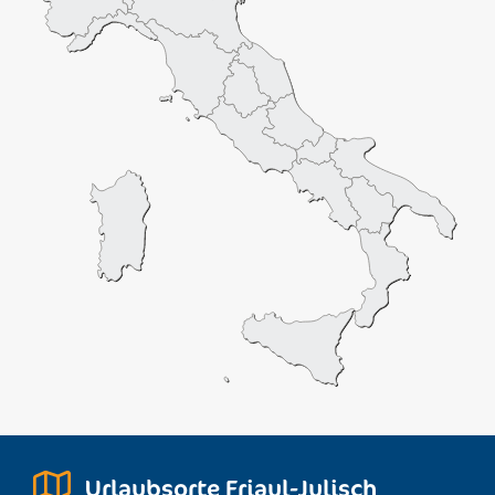
Urlaubsorte Friaul-Julisch