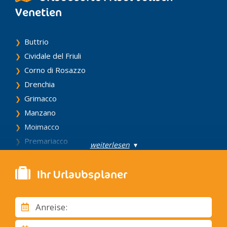
Venetien
Buttrio
Cividale del Friuli
Corno di Rosazzo
Drenchia
Grimacco
Manzano
Moimacco
Premariacco
weiterlesen
▾
Prepotto
Pulfero
Ihr Urlaubsplaner
San Giovanni al Natisone
San Leonardo
Anreise:
San Pietro al Natisone
Savogna