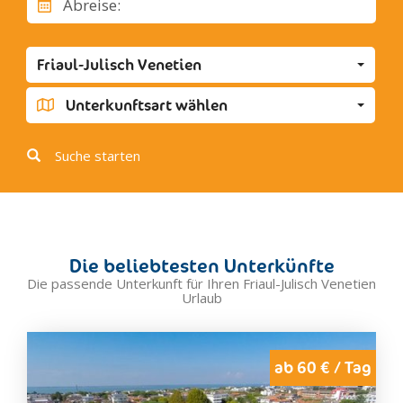
Abreise:
Stregna
Torreano
Friaul-Julisch Venetien
Capriva del Friuli
Doberdo' del Lago
Unterkunftsart wählen
Dolegna del Collio
Farra d'Isonzo
Suche starten
Fogliano-Redipuglia
Görz
Gradisca d'Isonzo
Mariano del Friuli
Die beliebtesten Unterkünfte
Marina Julia
Die passende Unterkunft für Ihren Friaul-Julisch Venetien
Urlaub
Medea
Monfalcone
Moraro
ab 60 € / Tag
Mossa
Romans d'Isonzo