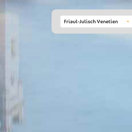
Friaul-Julisch Venetien