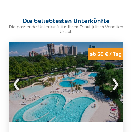
Gradisca d'Isonzo
Mariano del Friuli
Die beliebtesten Unterkünfte
Marina Julia
Die passende Unterkunft für Ihren Friaul-Julisch Venetien
Urlaub
Medea
Monfalcone
Moraro
ab 50 € / Tag
Mossa
Romans d'Isonzo
Ronchi dei Legionari
Sagrado
San Floriano del Collio
San Lorenzo Isontino
San Pier d'Isonzo
Savogna d'Isonzo
Staranzano
Turriaco