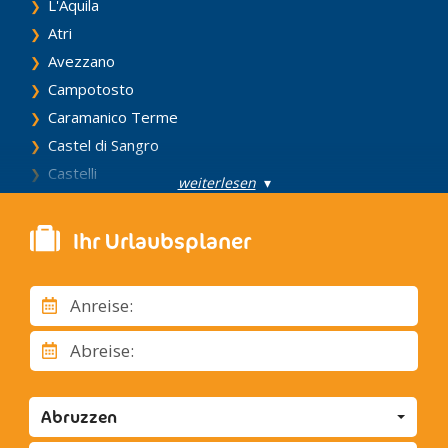
L'Aquila
Atri
Avezzano
Campotosto
Caramanico Terme
Castel di Sangro
Castelli
weiterlesen
▾
Celano
Chieti
Ihr Urlaubsplaner
Citta' Sant'Angelo
Civitella Del Tronto
Anreise:
Civitella Alfedena
Cocullo
Abreise:
Corfinio
Corvara
Abruzzen
Fano Adriano