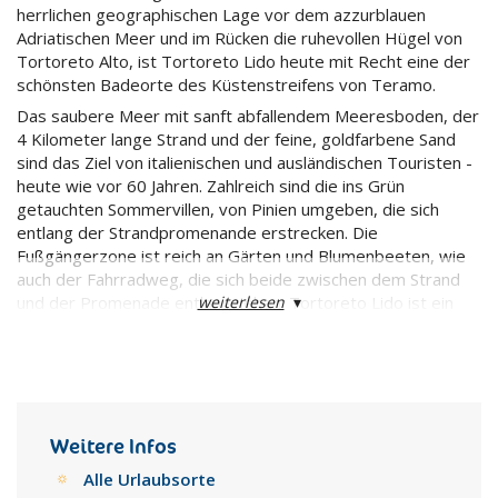
herrlichen geographischen Lage vor dem azzurblauen
Adriatischen Meer und im Rücken die ruhevollen Hügel von
Tortoreto Alto, ist Tortoreto Lido heute mit Recht eine der
schönsten Badeorte des Küstenstreifens von Teramo.
Das saubere Meer mit sanft abfallendem Meeresboden, der
4 Kilometer lange Strand und der feine, goldfarbene Sand
sind das Ziel von italienischen und ausländischen Touristen -
heute wie vor 60 Jahren. Zahlreich sind die ins Grün
getauchten Sommervillen, von Pinien umgeben, die sich
entlang der Strandpromenande erstrecken. Die
Fußgängerzone ist reich an Gärten und Blumenbeeten, wie
auch der Fahrradweg, die sich beide zwischen dem Strand
weiterlesen
▾
und der Promenade entlangziehen. Tortoreto Lido ist ein
moderner und gut ausgerüsteret Ort für die Sommerferien.
Weitere Infos
Alle Urlaubsorte