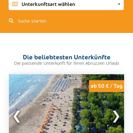
Fara San Martino
Unterkunftsart wählen
Fossacesia
Fossacesia Marina
Suche starten
Francavilla al Mare
Gamberale
Giulianova
Guardiagrele
Die beliebtesten Unterkünfte
Lama Dei Peligni
Die passende Unterkunft für Ihren Abruzzen Urlaub
Lanciano
Loreto Aprutino
Magliano De' Marsi
ab 50 € / Tag
Marina di Vasto
Martinsicuro
Montenerodomo
Montesilvano
Notaresco