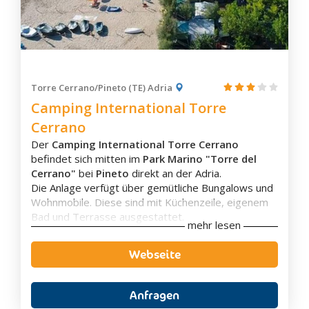
Orsogna
Ortona
Ovindoli
Penne
Pescara
Torre Cerrano/Pineto (TE) Adria
Camping International Torre
Pescasseroli
Cerrano
Pescocostanzo
Der
Camping International Torre Cerrano
Pietracamela
befindet sich mitten im
Park Marino "Torre del
Pineto
Cerrano"
bei
Pineto
direkt an der Adria.
Popoli
Die Anlage verfügt über gemütliche Bungalows und
Wohnmobile. Diese sind mit Küchenzeile, eigenem
Prata D'Ansidonia
Bad und Terrasse ausgestattet.
Rivisondoli
mehr lesen
Die Anlage bietet eine
Bar
und ein
Restaurant
mit
Rocca Di Cambio
Veranda, in denen man die typischen lokalen
Webseite
Gerichte und nationale Küche genießen kann.
Rocca Di Mezzo
Das flache Wasser des
privaten Sandstrandes
ist
Roccaraso
mit der
blauen Flagge der FEE
ausgezeichnet, was
Anfragen
Roseto degli Abruzzi
als Synonym für klares Wasser steht. Zudem gibt es