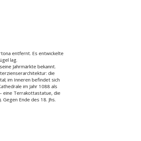
rtona entfernt. Es entwickelte
ügel lag.
 seine Jahrmärkte bekannt.
terzienserarchitektur: die
tal; im Inneren befindet sich
Kathedrale im Jahr 1088 als
– eine Terrakottastatue, die
. Gegen Ende des 18. Jhs.