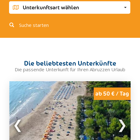
Fara San Martino
Unterkunftsart wählen
Fossacesia
Fossacesia Marina
Suche starten
Francavilla al Mare
Gamberale
Giulianova
Guardiagrele
Die beliebtesten Unterkünfte
Lama Dei Peligni
Die passende Unterkunft für Ihren Abruzzen Urlaub
Lanciano
Loreto Aprutino
Magliano De' Marsi
ab 50 € / Tag
Marina di Vasto
Martinsicuro
Montenerodomo
Montesilvano
Notaresco