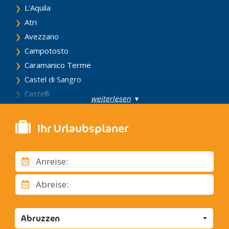
L'Aquila
Atri
Avezzano
Campotosto
Caramanico Terme
Castel di Sangro
Castelli
weiterlesen
▾
Celano
Chieti
Ihr Urlaubsplaner
Citta' Sant'Angelo
Civitella Del Tronto
Anreise:
Civitella Alfedena
Cocullo
Abreise:
Corfinio
Corvara
Abruzzen
Fano Adriano