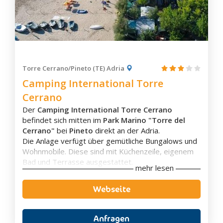
Orsogna
Ortona
Ovindoli
Penne
Pescara
Torre Cerrano/Pineto (TE) Adria
Camping International Torre
Pescasseroli
Cerrano
Pescocostanzo
Der
Camping International Torre Cerrano
Pietracamela
befindet sich mitten im
Park Marino "Torre del
Pineto
Cerrano"
bei
Pineto
direkt an der Adria.
Popoli
Die Anlage verfügt über gemütliche Bungalows und
Wohnmobile. Diese sind mit Küchenzeile, eigenem
Prata D'Ansidonia
Bad und Terrasse ausgestattet.
Rivisondoli
mehr lesen
Die Anlage bietet eine
Bar
und ein
Restaurant
mit
Rocca Di Cambio
Veranda, in denen man die typischen lokalen
Webseite
Gerichte und nationale Küche genießen kann.
Rocca Di Mezzo
Das flache Wasser des
privaten Sandstrandes
ist
Roccaraso
mit der
blauen Flagge der FEE
ausgezeichnet, was
Anfragen
Roseto degli Abruzzi