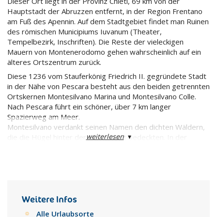
Dieser Ort liegt in der Provinz Chieti, 69 km von der
Hauptstadt der Abruzzen entfernt, in der Region Frentano
am Fuß des Apennin. Auf dem Stadtgebiet findet man Ruinen
des römischen Municipiums Iuvanum (Theater,
Tempelbezirk, Inschriften). Die Reste der vieleckigen
Mauern von Montenerodomo gehen wahrscheinlich auf ein
älteres Ortszentrum zurück.
Diese 1236 vom Stauferkönig Friedrich II. gegründete Stadt
in der Nähe von Pescara besteht aus den beiden getrennten
Ortskernen Montesilvano Marina und Montesilvano Colle.
Nach Pescara führt ein schöner, über 7 km langer
Spazierweg am Meer.
Montesilvano verdankt seinen Namen den dichten Wäldern,
weiterlesen
▾
die die Hügel hinter der Küste einst bedeckten. In der
kleinen Altstadt von Montesilvano Colle, von wo aus man
einen weiten Blick über das Meer hat, steht eine Pfarrkirche
aus dem 15. Jh. Eine breite Allee verbindet den alten Kern
mit der neuen Stadt.
Weitere Infos
Alle Urlaubsorte