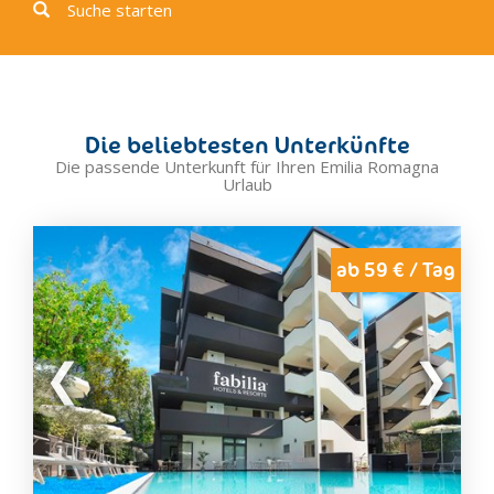
Cesenatico
Suche starten
Colorno
Comacchio
Compiano
Coriano
Die beliebtesten Unterkünfte
Correggio
Die passende Unterkunft für Ihren Emilia Romagna
Urlaub
Cortemaggiore
Faenza
Ferrara
ab 59 € / Tag
Fidenza
Fiorenzuola D'Arda
Fiumalbo
Fontanellato
Forlì
Forlimpopoli
Fornovo Di Taro