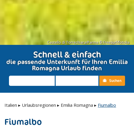
Castello di Torrechiara/Parma © Freesurf/fotolia
Schnell & einfach
die passende Unterkunft für Ihren Emilia
Romagna Urlaub finden
Suchen
Italien
▸
Urlaubsregionen
▸
Emilia Romagna
▸
Fiumalbo
Fiumalbo