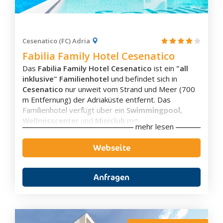
Gualtieri
Guastalla
Imola
Cesenatico (FC) Adria
Lama Mocogno
Fabilia Family Hotel Cesenatico
Langhirano
Das
Fabilia Family Hotel Cesenatico
ist ein
"all
Lizzano In Belvedere
inklusive" Familienhotel
und befindet sich in
Lugagnano Val D'Arda
Cesenatico
nur unweit vom Strand und Meer (
700
m Entfernung)
der Adriaküste entfernt. Das
Lugo
Familienhotel verfügt über ein
Swimmingpool,
Marzabotto
Wellnesscenter
und
Miniclub
mit
mehr lesen
Mesola
Aktivitäten/Animation
und
Betreuung
von
Kindern und Jugendlichen von 0 bis 16 Jahren.
Mirandola
Webseite
Und die Eltern sind gleichermaßen glücklich, denn
Milano Marittima
die großen Räume, der
Pool und das Spa-
Misano Adriatico
und Wellnesscenter
sorgen für einen komfortablen
Anfragen
und unbeschwerten, regenerierenden und
Modena
erholsamen Urlaub. Und natürlich gibt es noch das
Montechiarugolo
Meer, den Strand und die vielen Dienstleistungen,
Monte Colombo
die an diesem Küstenabschnitt bei Cesenatico an