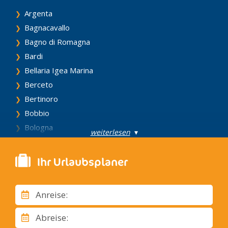
Argenta
Bagnacavallo
Bagno di Romagna
Bardi
Bellaria Igea Marina
Berceto
Bertinoro
Bobbio
Bologna
weiterlesen
▾
Borgo Val Di Taro
Brisighella
Ihr Urlaubsplaner
Busseto
Canossa
Anreise:
Carpi
Castell'Arquato
Abreise:
Castrocaro Terme