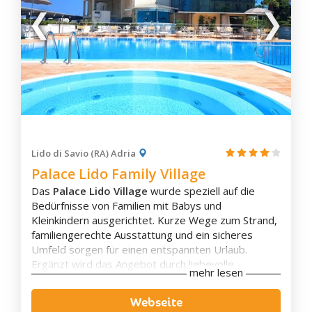
Fontanellato
Forlì
Forlimpopoli
Fornovo Di Taro
Gualtieri
Guastalla
Imola
Lido di Savio (RA) Adria
Lama Mocogno
Palace Lido Family Village
Langhirano
Das
Palace Lido Village
wurde speziell auf die
Lizzano In Belvedere
Bedürfnisse von Familien mit Babys und
Lugagnano Val D'Arda
Kleinkindern ausgerichtet. Kurze Wege zum Strand,
familiengerechte Ausstattung und ein sicheres
Lugo
Umfeld sorgen für einen entspannten Urlaub.
Marzabotto
Ergänzt wird das Angebot durch liebevolle
mehr lesen
Mesola
Animation, kindgerechte Services und das
umfangreiche Premium All Inclusive-Konzept, das
Mirandola
Webseite
Eltern und Kindern gleichermaßen einen