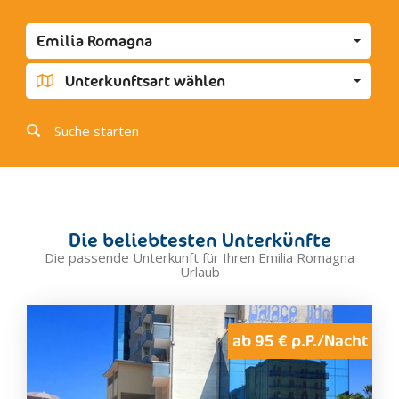
Cattolica
Emilia Romagna
Cento
Cervia
Unterkunftsart wählen
Cesena
Cesenatico
Suche starten
Colorno
Comacchio
Compiano
Coriano
Die beliebtesten Unterkünfte
Correggio
Die passende Unterkunft für Ihren Emilia Romagna
Urlaub
Cortemaggiore
Faenza
Ferrara
ab 95 € p.P./Nacht
Fidenza
Fiorenzuola D'Arda
Fiumalbo