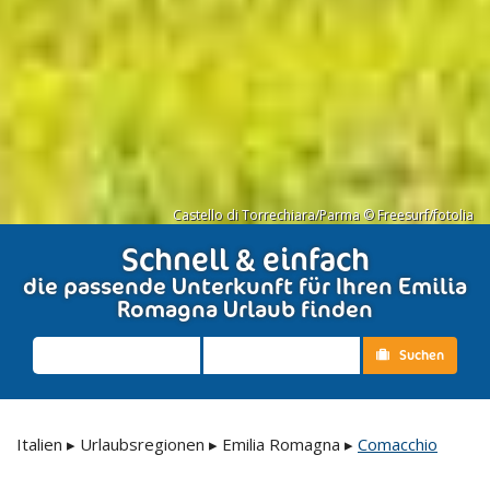
Castello di Torrechiara/Parma © Freesurf/fotolia
Schnell & einfach
die passende Unterkunft für Ihren Emilia
Romagna Urlaub finden
Suchen
Italien
▸
Urlaubsregionen
▸
Emilia Romagna
▸
Comacchio