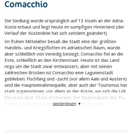
Comacchio
Die Siedlung wurde ursprünglich auf 13 Inseln an der Adria-
Küste erbaut und liegt heute im sumpfigen Hinterland (der
Verlauf der Küstenlinie hat sich seitdem geändert).
Im frühen Mittelalter besaß die Stadt eine der größten
Handels- und Kriegsflotten im adriatischen Raum, wurde
aber schließlich von Venedig besiegt. Comacchio fiel an die
Este, schließlich an den Kirchenstaat. Heute ist das Land
rings um die Stadt zwar entwässert, aber mit seinen
zahlreichen Brücken ist Comacchio eine Lagunenstadt
geblieben. Fischfang und -zucht (vor allem Aale und Austern)
sind die Haupteinnahmequelle, aber auch der Tourismus hat
stark zugenommen, vor allem an der Küste, wo sich die Lidi
Ferraresi über 25 km erstrecken. Der Regionalpark des Po-
weiterlesen
▾
Deltas schützt Sumpfgebiete und Täler, die vielen
einheimischen Vögeln und Zugvögeln als Zuflucht dienen.