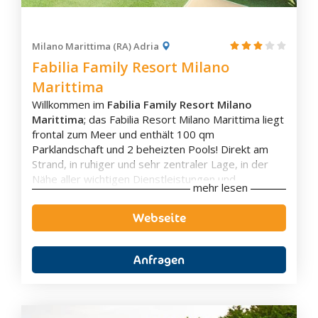
Guastalla
Imola
Milano Marittima (RA) Adria
Lama Mocogno
Fabilia Family Resort Milano
Langhirano
Marittima
Lizzano In Belvedere
Willkommen im
Fabilia Family Resort Milano
Lugagnano Val D'Arda
Marittima
; das Fabilia Resort Milano Marittima liegt
Lugo
frontal zum Meer und enthält 100 qm
Parklandschaft und 2 beheizten Pools! Direkt am
Marzabotto
Strand, in ruhiger und sehr zentraler Lage, in der
Mesola
Nähe aller wichtigen Dienstleistungen und
mehr lesen
Mirandola
Einkaufsstraßen, bietet das Resort den kleinen
Gästen einen sicheren Park mit Spielpfaden,
Milano Marittima
Webseite
Strandspiele, Rutschen und Schaukeln. Ein
Misano Adriatico
interaktiver Innenraum mit weichen Spielen und
Modena
mechanischen Paneelen, innen Spielstation mit
Anfragen
Kletter- und Erlebnispfaden.
Montechiarugolo
Erfahren Sie hier mehr über das All Inclusive-
Monte Colombo
Erlebnis. Alle Leistungen sind im Preis enthalten!
Nonantola
FREE DRINK 24h