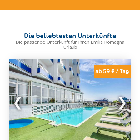
Colorno
Comacchio
Compiano
Coriano
Die beliebtesten Unterkünfte
Correggio
Die passende Unterkunft für Ihren Emilia Romagna
Urlaub
Cortemaggiore
Faenza
Ferrara
ab 59 € / Tag
Fidenza
Fiorenzuola D'Arda
Fiumalbo
Fontanellato
Forlì
Forlimpopoli
Fornovo Di Taro
Gualtieri