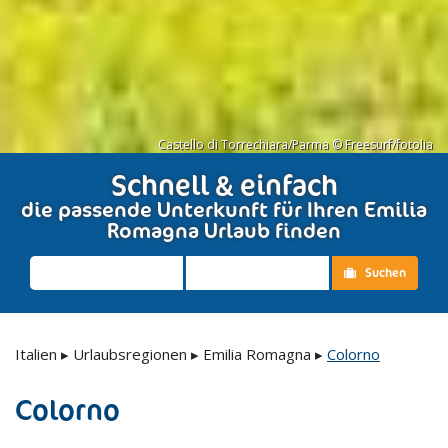
Castello di Torrechiara/Parma © Freesurf/fotolia
Schnell & einfach
die passende Unterkunft für Ihren Emilia
Romagna Urlaub finden
Suchen
Italien
▸
Urlaubsregionen
▸
Emilia Romagna
▸
Colorno
Colorno