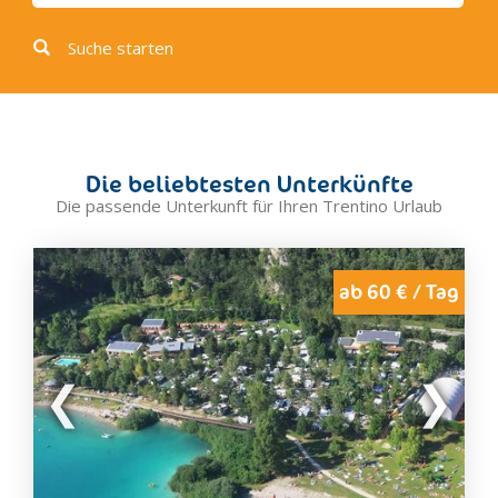
Spormaggiore
Baselga di Pinè
Suche starten
Bedollo
Cembra
Civezzano
Lases, Lona
Die beliebtesten Unterkünfte
Segonzano
Die passende Unterkunft für Ihren Trentino Urlaub
Campitello
Canazei
Mazzin
ab 60 € / Tag
Moena
Pozza di Fassa
Soraga
Vigo di Fassa
Castello-Molina di Fiemme
Cavalese