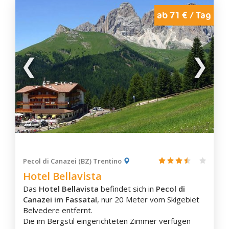
Minimarkt.
Malè
Für die Kinder gibt es eine spannende
ab 71 € / Tag
Kinderbetreuung
sowie
Kinderspielplatz
mit
Marilleva
Schaukel und Rutschbahn und
Spielzimmer
.
Monclassico
Pejo
Rabbi
Vermiglio
Ala
Zimmerausstattung
Brentonico
Küche/Kochnische
Mori
Eigenes Badezimmer
Terrasse
Polsa
Flachbild-TV
Ronzo, Chienis
Wasserkocher
Pecol di Canazei (BZ) Trentino
Rovereto
Hotel Bellavista
San Valentino
Das
Hotel Bellavista
befindet sich in
Pecol di
Vallarsa
Canazei im Fassatal
, nur 20 Meter vom Skigebiet
Cavareno
Belvedere entfernt.
Die im Bergstil eingerichteten Zimmer verfügen
Cles