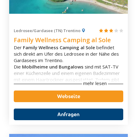
Predazzo
Tesero
Canal San Bovo
Fiera di Primiero
Ledrosee/Gardasee (TN) Trentino
Sagrón Mis
Family Wellness Camping al Sole
S. Martino di Castrozza
Der
Family Wellness Camping al Sole
befindet
Faedo
sich direkt am Ufer des Ledrosee in der Nähe des
Gardasees im Trentino.
Garniga Terme
Die
Mobilheime und Bungalows
sind mit SAT-TV
Lavis
einer Küchenzeile und einem eigenen Badezimmer
Mezzocorona
mit einem Haartrockner ausgestattet. Zudem gibt
mehr lesen
es
Stellplätze
für Camper und Zelte.
Mezzolombardo
Der Campingplatz bietet ein Spabereich mit
Sauna,
Webseite
Roverè della Luna
Whirlpool und Türkischen Bad
. Außerdem gibt es
einen
Außenpool
sowie einen
San Michele all'Adige
Beachvolleyballplatz, Fußballplatz und eigenen
Anfragen
Trient
Seezugang mit Strand.
Der Family Wellness Camping al Sole verfügt über
Dimaro
ein
À-la-carte-Restaurant
, eine
Bar
und einen
Folgarida