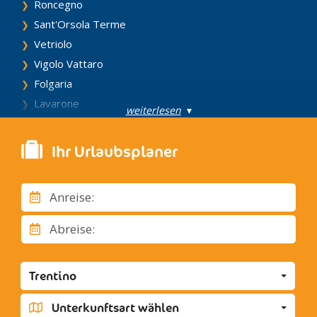
Roncegno
Sant'Orsola Terme
Vetriolo
Vigolo Vattaro
Folgaria
Lavarone
weiterlesen
▾
Lusern
Arco
Ihr Urlaubsplaner
Nago, Torbole
Riva del Garda
Anreise:
Tenno
Vezzano
Abreise:
Andalo
Cavedago
Trentino
Fai della Paganella
Molveno
Unterkunftsart wählen