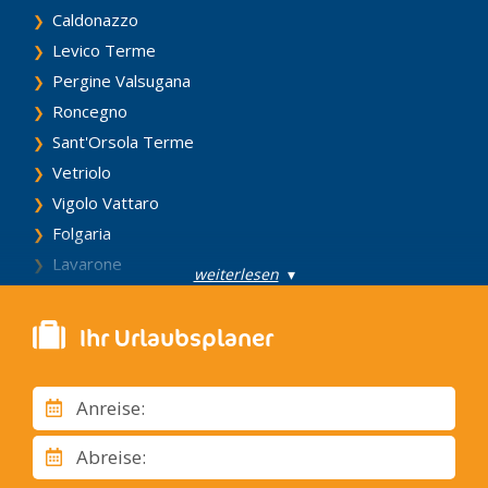
Caldonazzo
Levico Terme
Pergine Valsugana
Roncegno
Sant'Orsola Terme
Vetriolo
Vigolo Vattaro
Folgaria
Lavarone
weiterlesen
▾
Lusern
Arco
Ihr Urlaubsplaner
Nago, Torbole
Riva del Garda
Anreise:
Tenno
Vezzano
Abreise:
Andalo