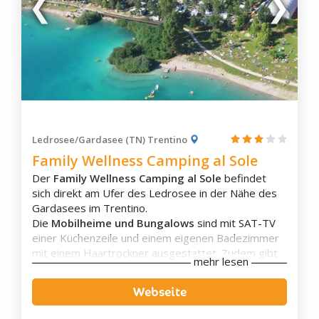
Vigo di Fassa
Castello-Molina di Fiemme
Cavalese
Predazzo
Tesero
Canal San Bovo
Fiera di Primiero
Ledrosee/Gardasee (TN) Trentino
Sagrón Mis
Family Wellness Camping al Sole
S. Martino di Castrozza
Der
Family Wellness Camping al Sole
befindet
Faedo
sich direkt am Ufer des Ledrosee in der Nähe des
Gardasees im Trentino.
Garniga Terme
Die
Mobilheime und Bungalows
sind mit SAT-TV
Lavis
einer Küchenzeile und einem eigenen Badezimmer
Mezzocorona
mit einem Haartrockner ausgestattet. Zudem gibt
mehr lesen
es
Stellplätze
für Camper und Zelte.
Mezzolombardo
Der Campingplatz bietet ein Spabereich mit
Sauna,
Webseite
Roverè della Luna
Whirlpool und Türkischen Bad
. Außerdem gibt es
einen
Außenpool
sowie einen
San Michele all'Adige