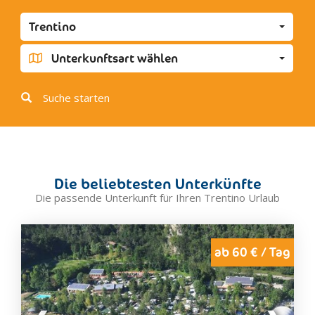
Cavedago
Trentino
Fai della Paganella
Molveno
Unterkunftsart wählen
Spormaggiore
Baselga di Pinè
Suche starten
Bedollo
Cembra
Civezzano
Lases, Lona
Die beliebtesten Unterkünfte
Segonzano
Die passende Unterkunft für Ihren Trentino Urlaub
Campitello
Canazei
Mazzin
ab 60 € / Tag
Moena
Pozza di Fassa
Soraga