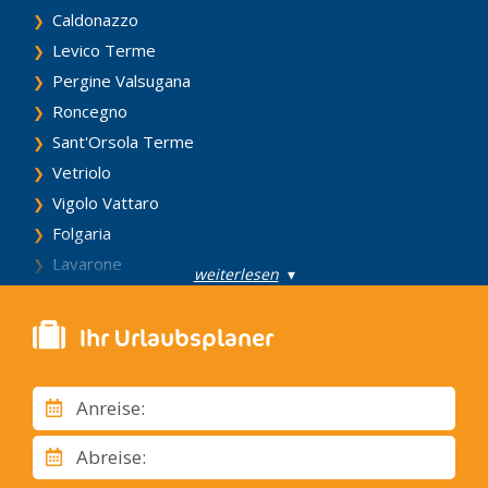
Caldonazzo
Levico Terme
Pergine Valsugana
Roncegno
Sant'Orsola Terme
Vetriolo
Vigolo Vattaro
Folgaria
Lavarone
weiterlesen
▾
Lusern
Arco
Ihr Urlaubsplaner
Nago, Torbole
Riva del Garda
Anreise:
Tenno
Vezzano
Abreise:
Andalo