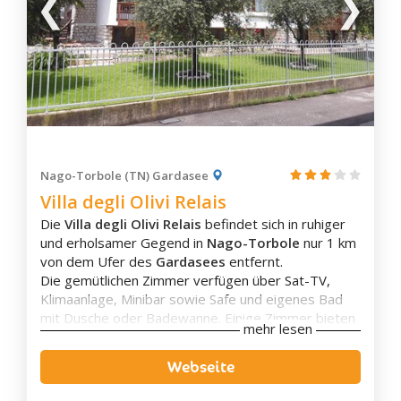
Vigo di Fassa
Castello-Molina di Fiemme
Cavalese
Predazzo
Tesero
Canal San Bovo
Fiera di Primiero
Nago-Torbole (TN) Gardasee
Sagrón Mis
Villa degli Olivi Relais
S. Martino di Castrozza
Die
Villa degli Olivi Relais
befindet sich in ruhiger
Faedo
und erholsamer Gegend in
Nago-Torbole
nur 1 km
von dem Ufer des
Gardasees
entfernt.
Garniga Terme
Die gemütlichen Zimmer verfügen über Sat-TV,
Lavis
Klimaanlage, Minibar sowie Safe und eigenes Bad
Mezzocorona
mit Dusche oder Badewanne. Einige Zimmer bieten
mehr lesen
zudem einen Balkon mit herrlichen Seeblick.
Mezzolombardo
Die Unterkunft besitzt einen großen
Garten
mit
Webseite
Roverè della Luna
Whirlpool
und
Solarium
. Außerdem können die
Gäste auf der
Sonnenterrasse
entspannen. Es gibt
San Michele all'Adige