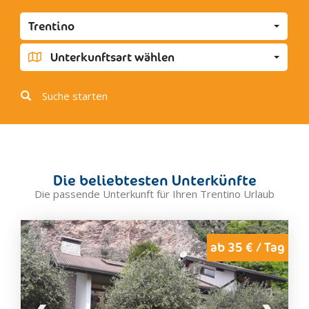
Cavedago
Trentino
Fai della Paganella
Molveno
Unterkunftsart wählen
Spormaggiore
Baselga di Pinè
Suche starten
Bedollo
Cembra
Civezzano
Lases, Lona
Die beliebtesten Unterkünfte
Segonzano
Die passende Unterkunft für Ihren Trentino Urlaub
Campitello
Canazei
Mazzin
ab 35 € / Tag
Moena
Pozza di Fassa
Soraga