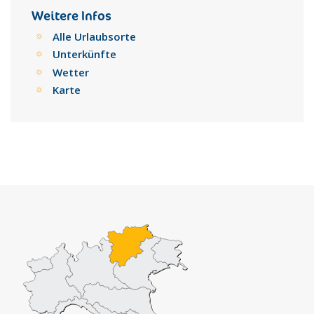
aufgrund der Etsch auch als Verkehrsweg.
Weitere Infos
Dank seiner Seidenproduktion hat Rovereto seine Blütezeit
Alle Urlaubsorte
im 18. Jahrhundert erlebt. Mit dem wirtschaftlichen
Unterkünfte
Aufschwung ist auch der auf künstlerischer und der
Wetter
intellektueller Ebene verbunden, vertreten durch
Persönlichkeiten wie Tartarotti, Vannetti, Rosmini,
Karte
Gasparantonio Baroni, und viele andere. Im Jahr 1750 wurde
die "Accademia degli Agiati" gegründet. Ihr oberster
Wortführer war der Philosoph Antonio Rosmini. Die Stadt
wurde schwer durch die Kriegsereignisse des 20.
Jahrhunderts getroffen, vor allem durch die des 1.
Weltkriegs. Damals standen sich die gegnerischen Heere auf
den nahen Bergen der Täler des Leno gegenüber. Als
Erinnerung dieser Zeit gelten viele Denkmäler der Stadt und
ihrer Umgebung.