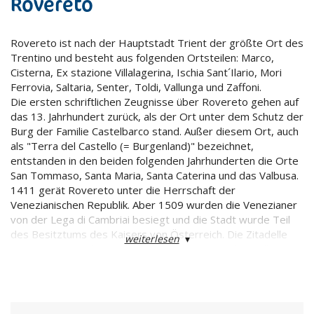
Rovereto
Rovereto ist nach der Hauptstadt Trient der größte Ort des
Trentino und besteht aus folgenden Ortsteilen: Marco,
Cisterna, Ex stazione Villalagerina, Ischia Sant´Ilario, Mori
Ferrovia, Saltaria, Senter, Toldi, Vallunga und Zaffoni.
Die ersten schriftlichen Zeugnisse über Rovereto gehen auf
das 13. Jahrhundert zurück, als der Ort unter dem Schutz der
Burg der Familie Castelbarco stand. Außer diesem Ort, auch
als "Terra del Castello (= Burgenland)" bezeichnet,
entstanden in den beiden folgenden Jahrhunderten die Orte
San Tommaso, Santa Maria, Santa Caterina und das Valbusa.
1411 gerät Rovereto unter die Herrschaft der
Venezianischen Republik. Aber 1509 wurden die Venezianer
von der Lega di Cambriai besiegt und die Stadt wurde Teil
des Besitztums des Kaisers von Österreich. Die Zitadelle
weiterlesen
▾
gewinnt nach und nach das Aussehen einer Wohnsiedlung,
mit freundlichen Palazzi und reger Handels- und
Handwerkstätigkeit. Das sind die Grundlagen der
zukünftigen Industriestadt, begünstigt durch die strategisch
günstige geographische Lage, ihren Wasserreichtum -