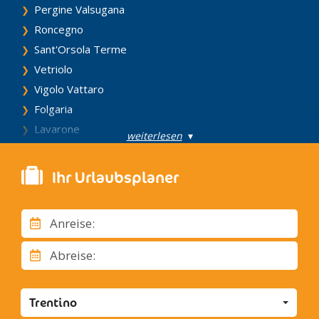
Pergine Valsugana
Roncegno
Sant'Orsola Terme
Vetriolo
Vigolo Vattaro
Folgaria
Lavarone
weiterlesen
▾
Lusern
Arco
Ihr Urlaubsplaner
Nago, Torbole
Riva del Garda
Anreise:
Tenno
Vezzano
Abreise:
Andalo
Cavedago
Trentino
Fai della Paganella