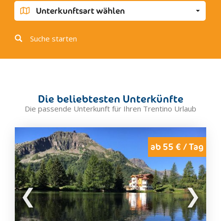
Molveno
Unterkunftsart wählen
Spormaggiore
Baselga di Pinè
Suche starten
Bedollo
Cembra
Civezzano
Lases, Lona
Die beliebtesten Unterkünfte
Segonzano
Die passende Unterkunft für Ihren Trentino Urlaub
Campitello
Canazei
Mazzin
ab 55 € / Tag
Moena
Pozza di Fassa
Soraga
Vigo di Fassa
Castello-Molina di Fiemme