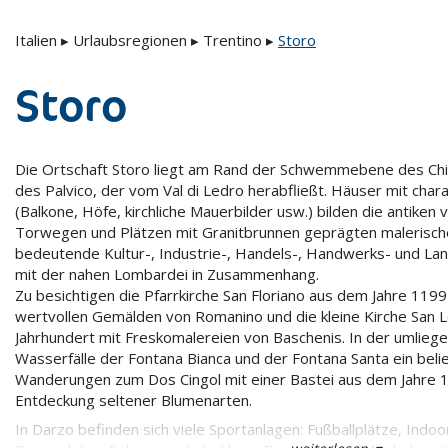
Italien
▸
Urlaubsregionen
▸
Trentino
▸
Storo
Storo
Die Ortschaft Storo liegt am Rand der Schwemmebene des Ch
des Palvico, der vom Val di Ledro herabfließt. Häuser mit char
(Balkone, Höfe, kirchliche Mauerbilder usw.) bilden die antiken
Torwegen und Plätzen mit Granitbrunnen geprägten malerische
bedeutende Kultur-, Industrie-, Handels-, Handwerks- und La
mit der nahen Lombardei in Zusammenhang.
Zu besichtigen die Pfarrkirche San Floriano aus dem Jahre 1199
wertvollen Gemälden von Romanino und die kleine Kirche San 
Jahrhundert mit Freskomalereien von Baschenis. In der umlieg
Wasserfälle der Fontana Bianca und der Fontana Santa ein belie
Wanderungen zum Dos Cingol mit einer Bastei aus dem Jahre 14
Entdeckung seltener Blumenarten.
In Darzo befinden sich viele Sportanlagen: Fußballplätze, Indo