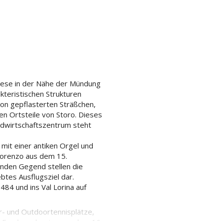
iese in der Nähe der Mündung
akteristischen Strukturen
 von gepflasterten Sträßchen,
n Ortsteile von Storo. Dieses
ndwirtschaftszentrum steht
 mit einer antiken Orgel und
Lorenzo aus dem 15.
enden Gegend stellen die
btes Ausflugsziel dar.
84 und ins Val Lorina auf
or- und Outdoortennisplätze,