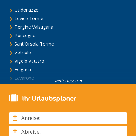
Caldonazzo
Levico Terme
Pergine Valsugana
Roncegno
Sant'Orsola Terme
Vetriolo
Vigolo Vattaro
Folgaria
Lavarone
weiterlesen
▾
Lusern
Arco
Ihr Urlaubsplaner
Nago, Torbole
Riva del Garda
Anreise:
Tenno
Vezzano
Abreise: