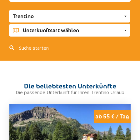
Andalo
Cavedago
Trentino
Fai della Paganella
Molveno
Unterkunftsart wählen
Spormaggiore
Baselga di Pinè
Suche starten
Bedollo
Cembra
Civezzano
Lases, Lona
Die beliebtesten Unterkünfte
Segonzano
Die passende Unterkunft für Ihren Trentino Urlaub
Campitello
Canazei
Mazzin
ab 55 € / Tag
Moena
Pozza di Fassa