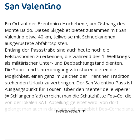
San Valentino
Ein Ort auf der Brentonico Hochebene, am Osthang des
Monte Baldo. Dieses Skigebiet bietet zusammen mit San
Valentino etwa 40 km, teilweise mit Schneekanonen
ausgerüstete Abfahrtspisten.
Entlang der Passstraße sind auch heute noch die
Felsbastionen zu erkennen, die während des 1. Weltkriegs
als militärischer Unter- und Beobachtungstand dienten.
Die Sport- und Unterbringungsstrukturen bieten die
Möglichkeit, einen ganz im Zeichen der Trentiner Tradition
stehenden Urlaub zu verbringen. Der San Valentino Pass ist
Ausgangspunkt für Touren: Über den "senter de le vipere"
(= Schlangenpfad) erreicht man die Schutzhütte Fos-Ce, die
von der lokalen SAT-Abteilung geleitet wird. Von dort
gelangt man auch in das Naturschutzgebiet Bes-Cornapiana,
weiterlesen
▾
das 1972 durch ein Landesgesetz ausgewiesen wurde.
Auf 150 Hektar bietet sich eine äußerst reiche Flora, eine
Rarität, die im Alpenraum ihresgleichen sucht. Das Reservat
ist nicht nur Anziehungspunkt für Forscher, die sich hier dem