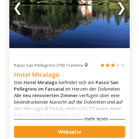
Soraga
Vigo di Fassa
Castello-Molina di Fiemme
Cavalese
Predazzo
Tesero
Canal San Bovo
Fiera di Primiero
Passo San Pellegrino (TN) Trentino
Sagrón Mis
Hotel Miralago
S. Martino di Castrozza
Das
Hotel Miralago
befindet sich am
Passo San
Faedo
Pellegrino im Fassatal
im Herzen der Dolomiten.
Alle
neu renovierten Zimmer
verfügen über eine
Garniga Terme
beeindruckende Aussicht auf die Dolomiten und auf
Lavis
den See Lago di Pozze, einen LCD-TV sowie einen
Mezzocorona
Balkon, WLAN und eigenes Bad.
mehr lesen
Das Hotel bietet den Gästen einen
Mezzolombardo
kleinen
Spabereich
mit
Sauna,
Dampfbad
und
Webseite
Roverè della Luna
Whirlpool
. Zudem gibt es im Hotel eine
Bar
. Für die