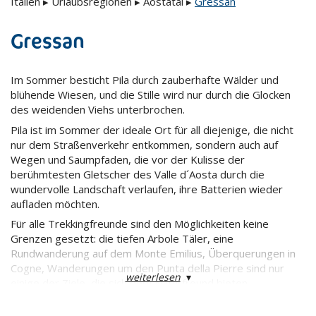
Italien
▸
Urlaubsregionen
▸
Aostatal
▸
Gressan
Gressan
Im Sommer besticht Pila durch zauberhafte Wälder und
blühende Wiesen, und die Stille wird nur durch die Glocken
des weidenden Viehs unterbrochen.
Pila ist im Sommer der ideale Ort für all diejenige, die nicht
nur dem Straßenverkehr entkommen, sondern auch auf
Wegen und Saumpfaden, die vor der Kulisse der
berühmtesten Gletscher des Valle d´Aosta durch die
wundervolle Landschaft verlaufen, ihre Batterien wieder
aufladen möchten.
Für alle Trekkingfreunde sind den Möglichkeiten keine
Grenzen gesetzt: die tiefen Arbole Täler, eine
Rundwanderung auf dem Monte Emilius, Überquerungen in
Cogne, Wanderungen um den Punta della Pierre sind nur
weiterlesen
▾
einige der Ziele, die sich dem Naturfreund bieten.
Dank der beiden Sessellifte Chamolé und Couis 1, die in den