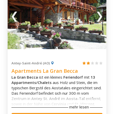
Antey-Saint-André (AO)
Apartments La Gran Becca
La Gran Becca
ist ein kleines
Feriendorf
mit
13
Appartments/Chalets
aus Holz und Stein, die im
typischen Bergstil des Aostatales eingerichtet sind.
Das Feriendorf befindet sich nur 300 m vom
Zentrum in
Antey St. André
im
Aosta-Tal
entfernt;
sowie in der Nähe von
Cervinia
und
St. Vincent
.
mehr lesen
Das Feriendorf La Gran Becca verfügt über