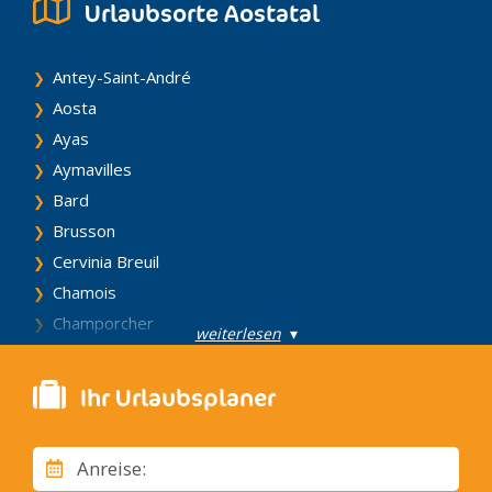
Urlaubsorte Aostatal
Antey-Saint-André
Aosta
Ayas
Aymavilles
Bard
Brusson
Cervinia Breuil
Chamois
Champorcher
weiterlesen
▾
Chatillon
Cogne
Ihr Urlaubsplaner
Courmayeur
Fenis
Anreise:
Gressan