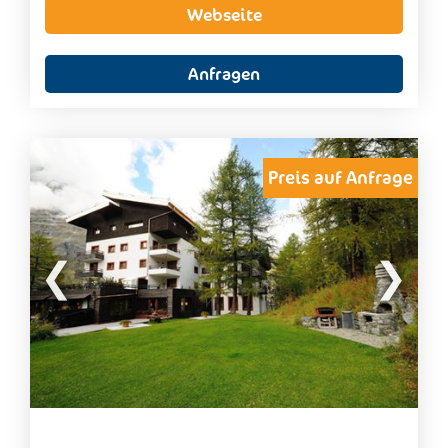
Wohnlösungen von 4 bis 10 Betten
in
2, 3, 4 und
Webseite
5-Bettzimmer Appartements
unterteilt, die über
jeglichen Komfort eines Berghauses verfügen.
Jedes Appartement verfügt über ein Badezimmer
Anfragen
mit Dusche und Waschmaschine sowie ein
Wohnzimmer mit einem Farbfernseher, einem
Kaminofen, einem Elektroherd, einem
Geschirrspüler und einem großen Kühlschrank mit
einem separaten Gefrierfach; Gaszentralheizung,
Preis auf Anfrage
überdachte und reservierte Tiefgarage und Keller
mit Skiraum.
Die Appartements im Erdgeschoss sind auch für
Menschen mit Behinderungen geeignet.
Wir
akzeptieren Haustiere
.
Jede Wohnung verfügt über einen eigenen Rasen
oder einen privaten Balkon.
Im Feriendorf La Gran Becca finden Sie eine
kleine
Farm mit Tieren
: Schafe, Ziegen, Esel und Ponys,
Hasen und Meerschweinchen zur Freude der
Kinder.
In der Nähe befindet sich ein Sportzentrum mit:
Freibad (Sommersaison)