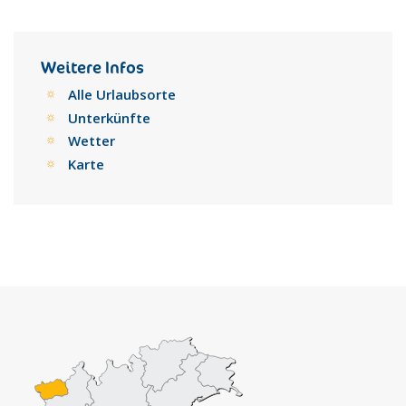
Sommermonaten durchgehend geöffnet sind, haben auch all
jene, die es lieber gemütlicher angehen, die Möglichkeit die
Bergwelt zu genießen. In den Hütten und Restaurants in Pila
können Spaziergänger und Wanderer nicht Rast einlegen,
Weitere Infos
sondern sich auch mit kulinarischen Leckerbissen verwöhnen
Alle Urlaubsorte
lassen.
Unterkünfte
Wetter
Karte