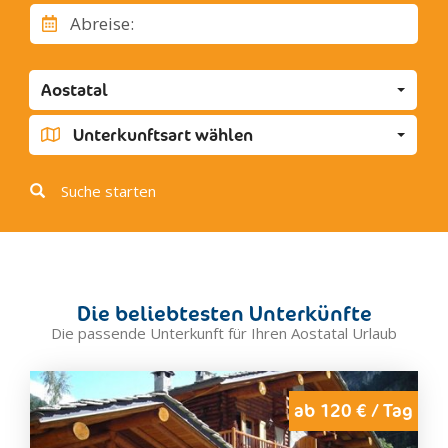
Abreise:
Gressoney-La-Trinite'
La Thuile
Morgex
Aostatal
Pont Saint Martin
Unterkunftsart wählen
Pre'-Saint-Didier
Saint Pierre
Suche starten
Saint Vincent
Sarre
Valgrisenche
Valsavarenche
Valtournenche
Die beliebtesten Unterkünfte
Verres
Die passende Unterkunft für Ihren Aostatal Urlaub
Villeneuve
Issogne
ab 120 € / Tag