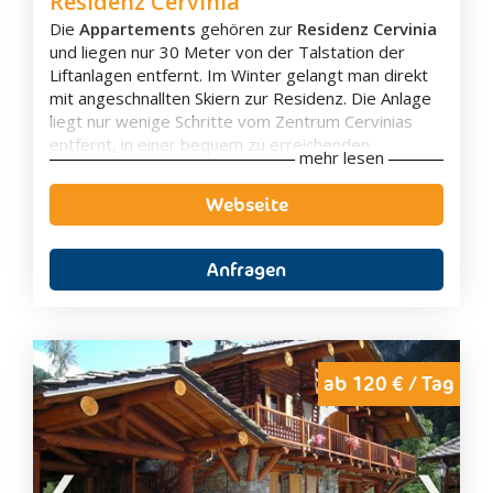
Residenz Cervinia
Die
Appartements
gehören zur
Residenz Cervinia
und liegen nur 30 Meter von der Talstation der
Liftanlagen entfernt. Im Winter gelangt man direkt
mit angeschnallten Skiern zur Residenz. Die Anlage
liegt nur wenige Schritte vom Zentrum Cervinias
entfernt, in einer bequem zu erreichenden
mehr lesen
Panoramaposition.
Den Gästen stehen vier Appartements zur
Webseite
Verfügung,
zwei Einzimmerappartements
und
zwei Zweizimmerappartements
.
Alle Dienstleistungen und Geschäfte sind von der
Anfragen
eigenen Unterbringung aus bequem zu Fuß zu
erreichen. Parkplätze sind im Außenbereich der
Residenz verfügbar. Ein Gemeinschaftsbereich
steht allen unseren Gästen zur Verfügung. Im
Parterre befindet sich ein eigener Schrank, der
ab 120 € / Tag
Platz für Skier und Skischuhe bietet.
In der Residenz gibt es im Parterre eine
Gemeinschaftswaschmaschine
, die vom
Hausmeister verwaltet wird. In der Residenz gibt
es verschiedene Gemeinschaftsbereiche, die von