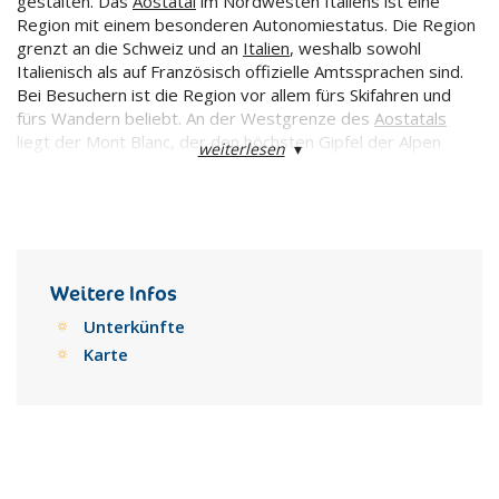
gestalten. Das
Aostatal
im Nordwesten Italiens ist eine
Region mit einem besonderen Autonomiestatus. Die Region
grenzt an die Schweiz und an
Italien
, weshalb sowohl
Italienisch als auf Französisch offizielle Amtssprachen sind.
Bei Besuchern ist die Region vor allem fürs Skifahren und
fürs Wandern beliebt. An der Westgrenze des
Aostatals
liegt der Mont Blanc, der den höchsten Gipfel der Alpen
weiterlesen
▾
darstellt.
Weitere Infos
Unterkünfte
Karte