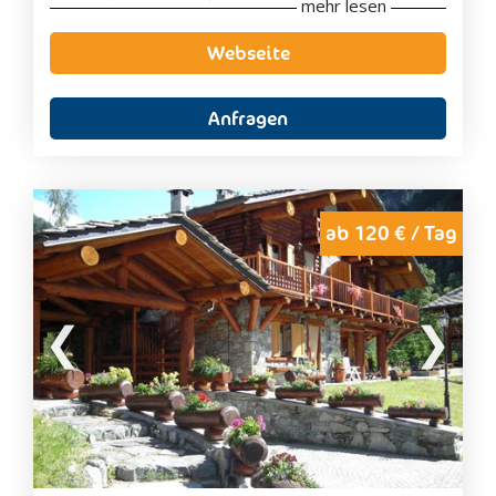
mehr lesen
Panoramaposition.
Den Gästen stehen vier Appartements zur
Webseite
Verfügung,
zwei Einzimmerappartements
und
zwei Zweizimmerappartements
.
Alle Dienstleistungen und Geschäfte sind von der
Anfragen
eigenen Unterbringung aus bequem zu Fuß zu
erreichen. Parkplätze sind im Außenbereich der
Residenz verfügbar. Ein Gemeinschaftsbereich
steht allen unseren Gästen zur Verfügung. Im
Parterre befindet sich ein eigener Schrank, der
ab 120 € / Tag
Platz für Skier und Skischuhe bietet.
In der Residenz gibt es im Parterre eine
Gemeinschaftswaschmaschine
, die vom
Hausmeister verwaltet wird. In der Residenz gibt
es verschiedene Gemeinschaftsbereiche, die von
den Gästen benutzt werden können:
"Sala verde" als Gemeinschaftsraum für die
Erwachsenen.
"Sala rosa" für die Kinder
Gemeinschaftsraum, dieser wird als Bar
verwendet und verfügt auch über einen