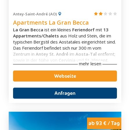
Außenbereich mit Wiese oder im Winter auch
mit Schnee.
Antey-Saint-André (AO)
Haustiere sind willkommen.
Apartments La Gran Becca
La Gran Becca
ist ein kleines
Feriendorf
mit
13
Appartments/Chalets
aus Holz und Stein, die im
typischen Bergstil des Aostatales eingerichtet sind.
Das Feriendorf befindet sich nur 300 m vom
Zentrum in
Antey St. André
im
Aosta-Tal
entfernt;
Zimmerausstattung
sowie in der Nähe von
Cervinia
und
St. Vincent
.
Eigenes Badezimmer
mehr lesen
Das Feriendorf La Gran Becca verfügt über
Balkon
Wohnlösungen von 4 bis 10 Betten
in
2, 3, 4 und
Flachbild-TV
Webseite
5-Bettzimmer Appartements
unterteilt, die über
Wasserkocher
jeglichen Komfort eines Berghauses verfügen.
Waschmaschine
Jedes Appartement verfügt über ein Badezimmer
Anfragen
mit Dusche und Waschmaschine sowie ein
Wohnzimmer mit einem Farbfernseher, einem
Kaminofen, einem Elektroherd, einem
Geschirrspüler und einem großen Kühlschrank mit
einem separaten Gefrierfach; Gaszentralheizung,
ab 93 € / Tag
überdachte und reservierte Tiefgarage und Keller