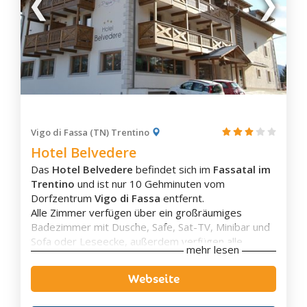
Panchià
Predazzo
Sagrón Mis
San Martino di Castrozza
Tesero
Valfloriana
Varena
Vigo di Fassa (TN) Trentino
Hotel Belvedere
Ziano di Fiemme
Das
Hotel Belvedere
befindet sich im
Fassatal
im
Alta Badia
Trentino
und ist nur 10 Gehminuten vom
Badia
Dorfzentrum
Vigo di Fassa
entfernt.
Corvara
Alle Zimmer verfügen über ein großräumiges
Badezimmer mit Dusche, Safe, Sat-TV, Minibar und
St. Kassian
Sofa oder Leseecke, außerdem verfügen alle
Kolfuschg
mehr lesen
Zimmer über einen großen Balkon mit
Pedratsches
wunderschönen Ausblick.
Webseite
Das Hotel bietet den Gästen einen großzügigen
Stern
Spabereich
mit
Sauna
,
Dampfbad
,
La Villa