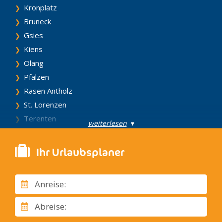
Kronplatz
Bruneck
Gsies
Kiens
Olang
Pfalzen
Rasen Antholz
St. Lorenzen
Terenten
weiterlesen
▾
Vintl
Welsberg – Taisten
Ihr Urlaubsplaner
Fassatal
Campitello di Fassa
Anreise:
Canazei
Mazzin
Abreise:
Moena