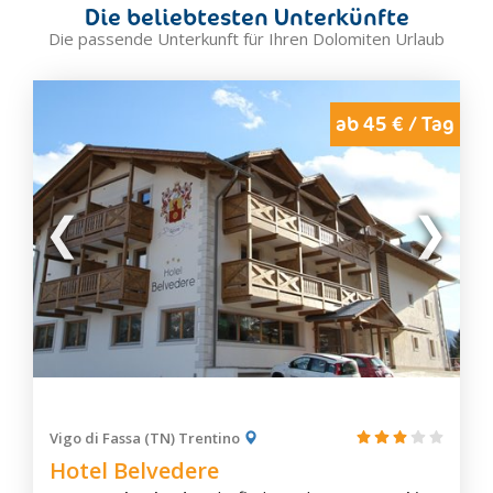
Die beliebtesten Unterkünfte
Canal San Bovo
Die passende Unterkunft für Ihren Dolomiten Urlaub
Carano
Castello-Molina di Fiemme
Cavalese
ab 45 € / Tag
Daiano
Fiera di Primiero
Lavazè Pass
Panchià
Predazzo
Sagrón Mis
San Martino di Castrozza
Tesero
Valfloriana
Varena
Vigo di Fassa (TN) Trentino
Hotel Belvedere
Ziano di Fiemme