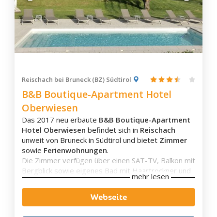
Welschnofen
Aufstiegsanlagen ins
Dolomiti-Superski Gebiet
.
Hochpustertal/Drei Zinnen
Innichen
Niederdorf
Prags
Sexten
Zimmerausstattung
Reischach bei Bruneck (BZ) Südtirol
Toblach
Eigenes Badezimmer
B&B Boutique-Apartment Hotel
Terrasse
Seiser Alm-Schlerngebiet
Oberwiesen
Balkon
Kastelruth
Flachbild-TV
Das 2017 neu erbaute
B&B Boutique-Apartment
Seis
Waschmaschine
Hotel Oberwiesen
befindet sich in
Reischach
Schallisolierung
Tiers am Rosengarten
unweit von Bruneck in Südtirol und bietet
Zimmer
Aussicht
sowie
Ferienwohnungen
.
Völs
Die Zimmer verfügen über einen SAT-TV, Balkon mit
Bergblick sowie eigenes Bad mit Haartrockner und
mehr lesen
Safe. In den Apartments gibt es zudem eine
Küchenzeile und Esstisch.
Webseite
In den Sommermonaten lädt die großflächige
Liegewiese
mit den beheizten
Außenpool
zum