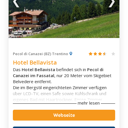
Panchià
Predazzo
Sagrón Mis
San Martino di Castrozza
Tesero
Valfloriana
Varena
Pecol di Canazei (BZ) Trentino
Hotel Bellavista
Ziano di Fiemme
Das
Hotel Bellavista
befindet sich in
Pecol di
Alta Badia
Canazei im Fassatal
, nur 20 Meter vom Skigebiet
Badia
Belvedere entfernt.
Corvara
Die im Bergstil eingerichteten Zimmer verfügen
über LCD-TV, einen Safe sowie Kühlschrank und
St. Kassian
eigenes Bad mit Haartrockner. Einige Zimmer
Kolfuschg
mehr lesen
haben einen Balkon mit herrlichen Ausblick auf die
Pedratsches
Berge.
Webseite
Die Unterkunft bietet den Gästen einen
Stern
großzügigen
Spabereich
mit türkischen Aromabad,
La Villa