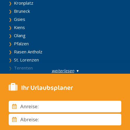
Kronplatz
Bruneck
Gsies
Kiens
Olang
Pfalzen
Rasen Antholz
St. Lorenzen
Terenten
weiterlesen
▾
Vintl
Welsberg – Taisten
Ihr Urlaubsplaner
Fassatal
Campitello di Fassa
Anreise:
Canazei
Mazzin
Abreise:
Moena