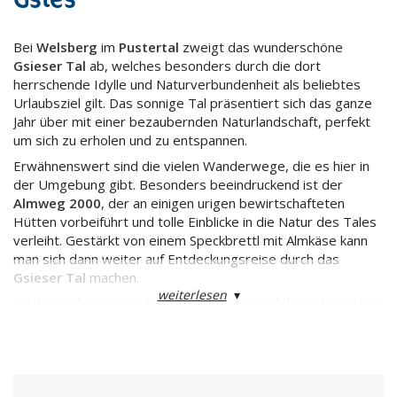
Bei
Welsberg
im
Pustertal
zweigt das wunderschöne
Gsieser Tal
ab, welches besonders durch die dort
herrschende Idylle und Naturverbundenheit als beliebtes
Urlaubsziel gilt. Das sonnige Tal präsentiert sich das ganze
Jahr über mit einer bezaubernden Naturlandschaft, perfekt
um sich zu erholen und zu entspannen.
Erwähnenswert sind die vielen Wanderwege, die es hier in
der Umgebung gibt. Besonders beeindruckend ist der
Almweg 2000
, der an einigen urigen bewirtschafteten
Hütten vorbeiführt und tolle Einblicke in die Natur des Tales
verleiht. Gestärkt von einem Speckbrettl mit Almkäse kann
man sich dann weiter auf Entdeckungsreise durch das
Gsieser Tal
machen.
weiterlesen
▾
Im Winter kann Gsies besonders durch die
kilometerlangen
Langlaufloipen
glänzen. Aber auch eine spannende
Rodelbahn
gibt es hier, welche sich besonders für Familien
mit Kinder eignet.