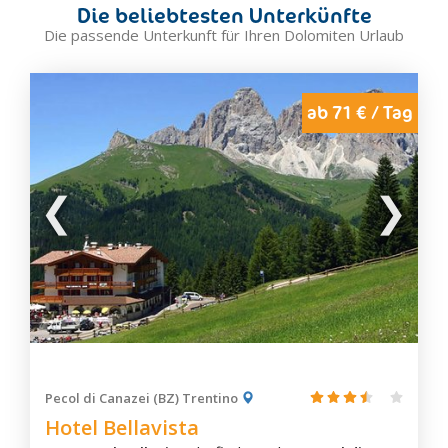
Die beliebtesten Unterkünfte
Canal San Bovo
Die passende Unterkunft für Ihren Dolomiten Urlaub
Carano
Castello-Molina di Fiemme
Cavalese
ab 71 € / Tag
Daiano
Fiera di Primiero
Lavazè Pass
Panchià
Predazzo
Sagrón Mis
San Martino di Castrozza
Tesero
Valfloriana
Varena
Pecol di Canazei (BZ) Trentino
Hotel Bellavista
Ziano di Fiemme