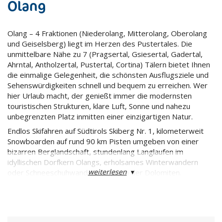
Olang
Olang – 4 Fraktionen (Niederolang, Mitterolang, Oberolang
und Geiselsberg) liegt im Herzen des Pustertales. Die
unmittelbare Nähe zu 7 (Pragsertal, Gsiesertal, Gadertal,
Ahrntal, Antholzertal, Pustertal, Cortina) Tälern bietet Ihnen
die einmalige Gelegenheit, die schönsten Ausflugsziele und
Sehenswürdigkeiten schnell und bequem zu erreichen. Wer
hier Urlaub macht, der genießt immer die modernsten
touristischen Strukturen, klare Luft, Sonne und nahezu
unbegrenzten Platz inmitten einer einzigartigen Natur.
Endlos Skifahren auf Südtirols Skiberg Nr. 1, kilometerweit
Snowboarden auf rund 90 km Pisten umgeben von einer
bizarren Berglandschaft, stundenlang Langlaufen im
idyllischen Dorfkern Olangs, erholsames Winterwandern
weiterlesen
▾
oder Schneeschuhwandern inmitten der Dolomiten.
Spannung und Entspannung – in Olang werden Sie mehr
erleben.
Olang liegt abseits der Pustertaler Hauptstraße am Fuße
des Kronplatzes, das Skigebiet Nr. 1 in Südtirol, inmitten