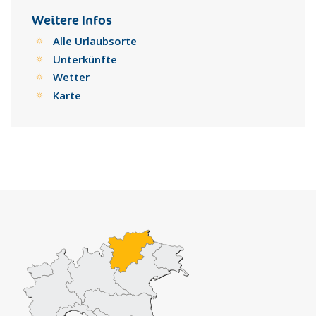
einer malerischen weiten Landschaft.
Umrahmt werden die 4 Ortschaften (Oberolang,
Weitere Infos
Mitterolang, Niederolang und Geiselsberg) im Süden von
Alle Urlaubsorte
den Pragser Dolomiten, im Norden von der
Unterkünfte
Rieserfernergruppe mit dem Gletscher des Hochgalls und
Wetter
von West nach Ost verläuft das Pustertal.
Zur Talstation Gassl verkehrt im 20-Minuten-Takt (ab 8.10
Karte
Uhr bis 18.30 Uhr) ein kostenloser Skibus aus Ober-, Mitter-
und Niederolang.
Geräumte Winterwanderwege und Loipen laden zu einem
skifreien Tag ein.