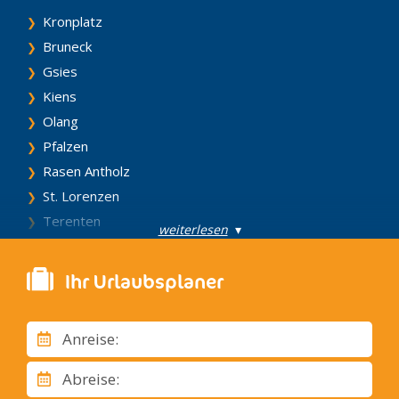
Kronplatz
Bruneck
Gsies
Kiens
Olang
Pfalzen
Rasen Antholz
St. Lorenzen
Terenten
weiterlesen
▾
Vintl
Welsberg – Taisten
Ihr Urlaubsplaner
Fassatal
Campitello di Fassa
Anreise:
Canazei
Mazzin
Abreise:
Moena