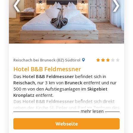
Panchià
Predazzo
Sagrón Mis
San Martino di Castrozza
Tesero
Valfloriana
Varena
Reischach bei Bruneck (BZ) Südtirol
Hotel B&B Feldmessner
Ziano di Fiemme
Das
Hotel B&B Feldmessner
befindet sich in
Alta Badia
Reischach
, nur 3 km von
Bruneck
entfernt und nur
Badia
500 m von den Aufstiegsanlagen im
Skigebiet
Corvara
Kronplatz
entfernt.
Das
Hotel B&B Feldmessner
befindet sich direkt
St. Kassian
neben der Kirche St. Peter und Paul im Zentrum des
Kolfuschg
mehr lesen
Dorfes und bietet einen
Panoramablick auf die
Pedratsches
umliegenden Berge
. Umgeben von einem grossen
Webseite
Terrasse und einem Garten mit Liegestühlen und
Stern
Sonnenschirmen gibt es für die Kinder eigens ein