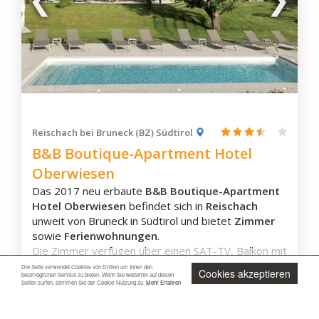
Ausstattung
unzählige Skipisten mit modernen
Aufstiegsanlagen ins
Dolomiti-Superski Gebiet
.
Parkplatz
Haustiere erlaubt
Zimmerservice
Nichtraucherzimmer
Sauna
WLAN inklusive
Familienzimmer
Zimmerausstattung
Reischach bei Bruneck (BZ) Südtirol
Behindertenfreundlich
Eigenes Badezimmer
B&B Boutique-Apartment Hotel
Terrasse
Oberwiesen
Balkon
Flachbild-TV
Das 2017 neu erbaute
B&B Boutique-Apartment
Jetzt unverbindlich anfragen
Waschmaschine
Hotel Oberwiesen
befindet sich in
Reischach
Schallisolierung
unweit von Bruneck in Südtirol und bietet
Zimmer
Aussicht
sowie
Ferienwohnungen
.
Die Zimmer verfügen über einen SAT-TV, Balkon mit
Bergblick sowie eigenes Bad mit Haartrockner und
Die Seite verwendet Cookies von Dritten um Ihnen den
Cookies akzeptieren
mehr lesen
bestmöglichen Service zu bieten. Wenn Sie weiterhin auf diesen
Safe. In den Apartments gibt es zudem eine
Seiten surfen, stimmen Sie der Cookie-Nutzung zu.
Mehr Erfahren
Küchenzeile und Esstisch.
Webseite
In den Sommermonaten lädt die großflächige