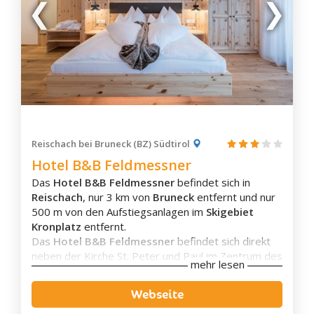
Panchià
Predazzo
Sagrón Mis
San Martino di Castrozza
Tesero
Valfloriana
Varena
Reischach bei Bruneck (BZ) Südtirol
Hotel B&B Feldmessner
Ziano di Fiemme
Das
Hotel B&B Feldmessner
befindet sich in
Alta Badia
Reischach
, nur 3 km von
Bruneck
entfernt und nur
Badia
500 m von den Aufstiegsanlagen im
Skigebiet
Corvara
Kronplatz
entfernt.
Das
Hotel B&B Feldmessner
befindet sich direkt
St. Kassian
neben der Kirche St. Peter und Paul im Zentrum des
Kolfuschg
mehr lesen
Dorfes und bietet einen
Panoramablick auf die
Pedratsches
umliegenden Berge
. Umgeben von einem grossen
Webseite
Terrasse und einem Garten mit Liegestühlen und
Stern