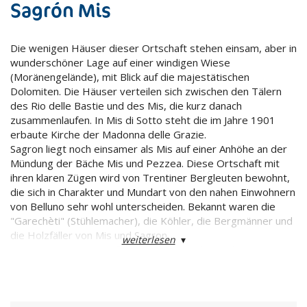
Sagrón Mis
Die wenigen Häuser dieser Ortschaft stehen einsam, aber in
wunderschöner Lage auf einer windigen Wiese
(Moränengelände), mit Blick auf die majestätischen
Dolomiten. Die Häuser verteilen sich zwischen den Tälern
des Rio delle Bastie und des Mis, die kurz danach
zusammenlaufen. In Mis di Sotto steht die im Jahre 1901
erbaute Kirche der Madonna delle Grazie.
Sagron liegt noch einsamer als Mis auf einer Anhöhe an der
Mündung der Bäche Mis und Pezzea. Diese Ortschaft mit
ihren klaren Zügen wird von Trentiner Bergleuten bewohnt,
die sich in Charakter und Mundart von den nahen Einwohnern
von Belluno sehr wohl unterscheiden. Bekannt waren die
"Garechèti" (Stühlemacher), die Köhler, die Bergmänner und
die Holzfäller von Mis und Sagron.
weiterlesen
▾
Sehenswert sind die Pfarrkirche der Madonna di Loreto aus
dem Jahre 1630 und die hoch gelegenen Häuser von
Mattiuzzi in Richtung der Wiesen von Casere und Prà di Là.
Zu Sagron gehören außerdem mehrere auf dem Berg