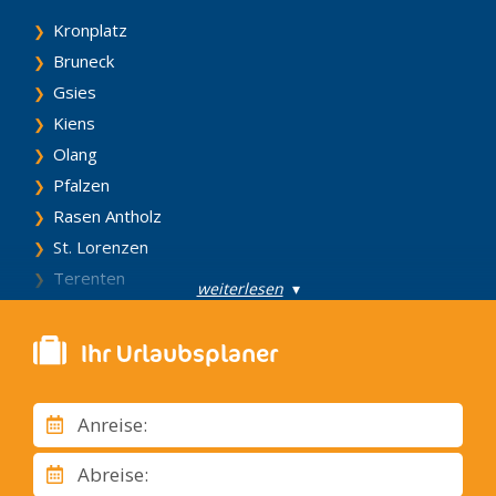
Kronplatz
Bruneck
Gsies
Kiens
Olang
Pfalzen
Rasen Antholz
St. Lorenzen
Terenten
weiterlesen
▾
Vintl
Welsberg – Taisten
Ihr Urlaubsplaner
Fassatal
Campitello di Fassa
Anreise:
Canazei
Mazzin
Abreise:
Moena