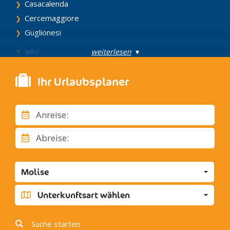
Casacalenda
Cercemaggiore
Guglionesi
weiterlesen
▾
Jelsi
Isernia
Ihr Urlaubsplaner
Larino
Petrella Tifernina
San Giovanni in Galdo
Anreise:
Sepino
Abreise:
Termoli
Trivento
Molise
Unterkunftsart wählen
Suche starten