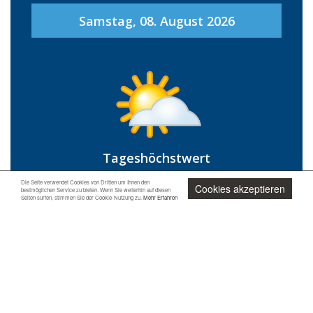
Samstag, 08. August 2026
Tageshöchstwert
34 °C
Die Seite verwendet Cookies von Dritten um Ihnen den
Cookies akzeptieren
bestmöglichen Service zu bieten. Wenn Sie weiterhin auf diesen
Seiten surfen, stimmen Sie der Cookie-Nutzung zu.
Mehr Erfahren
Tagestiefstwert
21 °C
Jetzt unverbindlich anfragen
Niederschlagsrisiko
10 %