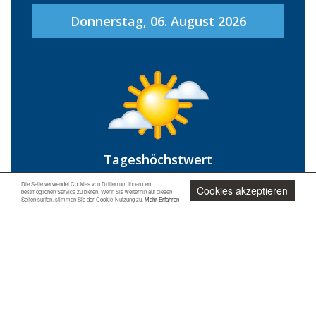
Donnerstag, 06. August 2026
Tageshöchstwert
35 °C
Die Seite verwendet Cookies von Dritten um Ihnen den
Cookies akzeptieren
bestmöglichen Service zu bieten. Wenn Sie weiterhin auf diesen
Seiten surfen, stimmen Sie der Cookie-Nutzung zu.
Mehr Erfahren
Tagestiefstwert
22 °C
Jetzt unverbindlich anfragen
Niederschlagsrisiko
0 %