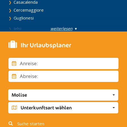
Casacalenda
Cercemaggiore
Guglionesi
weiterlesen
▾
Jelsi
Isernia
Ihr Urlaubsplaner
Larino
Petrella Tifernina
San Giovanni in Galdo
Anreise:
Sepino
Abreise:
Termoli
Trivento
Molise
Unterkunftsart wählen
Suche starten