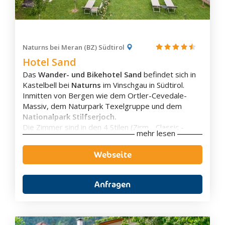
Naturns bei Meran (BZ) Südtirol
Hotel Sand
Das
Wander- und Bikehotel Sand
befindet sich in
Kastelbell bei
Naturns
im Vinschgau in Südtirol.
Inmitten von Bergen wie dem Ortler-Cevedale-
Massiv, dem Naturpark Texelgruppe und dem
Nationalpark Stilfserjoch.
Die Zimmer sind in den 4 Stilen (Zirm - Classic -
mehr lesen
Tradition - Design) eingerichtet und verfügen über
LCD-Sat-TV, eine Minibar, ein eigenes Bad mit
Webseite
Bademäntel, kostenloses WLAN und einen
wunderbaren Bergblick.
Das Hotel bietet einen natürlichen
Badeteich
, einen
Anfragen
Spa Bereich
mit
Saunen
und
Dampfbad
sowie
einen
Innen und einen 25 m Außenpool
.
Außerdem verfügt das Hotel über einen
Fitnessraum
.