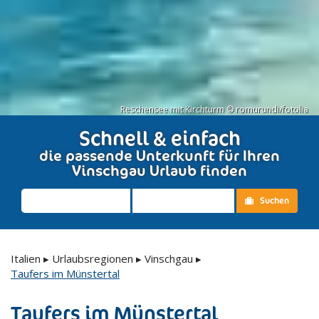
Reschensee mit Kirchturm © romurundi/fotolia
Schnell & einfach
die passende Unterkunft für Ihren
Vinschgau Urlaub finden
Suchen
Italien
▸
Urlaubsregionen
▸
Vinschgau
▸
Taufers im Münstertal
Taufers im Münstertal