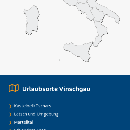
Urlaubsorte Vinschgau
Kastelbell/Tschars
Latsch und Umgebung
Martelltal
Schlanders Laas