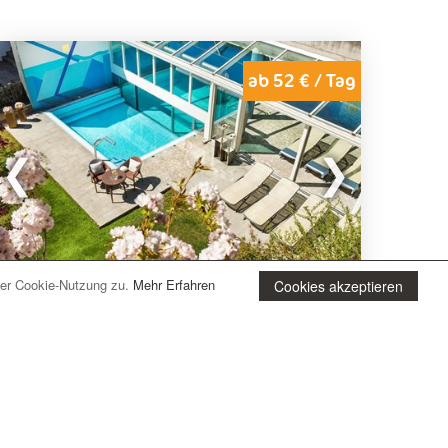
ab 52 € / Tag
der Cookie-Nutzung zu.
Mehr Erfahren
Cookies akzeptieren
Vetzan bei Schlanders (BZ) Südtirol
Apparthotel Fux
Das
Apparthotel Fux
befindet sich in Vetzan bei
Schlanders und ist von Weinbergen und