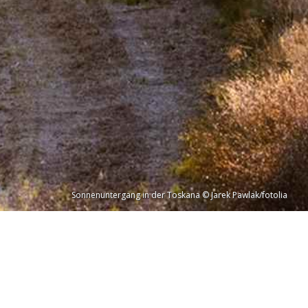
Sonnenuntergang in der Toskana © Jarek Pawlak/fotolia