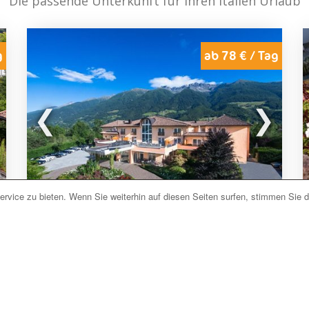
Die passende Unterkunft für Ihren Italien Urlaub
g
ab 78 € / Tag
rvice zu bieten. Wenn Sie weiterhin auf diesen Seiten surfen, stimmen Sie 
Prad am Stilfserjoch (BZ) Südtirol
Garden Park
Jetzt unverbindlich anfragen
Das
Garden Park
ist ein familiengeführtes 4-
Sterne-Hotel im
Nationalpark Stilfser Joch
bei