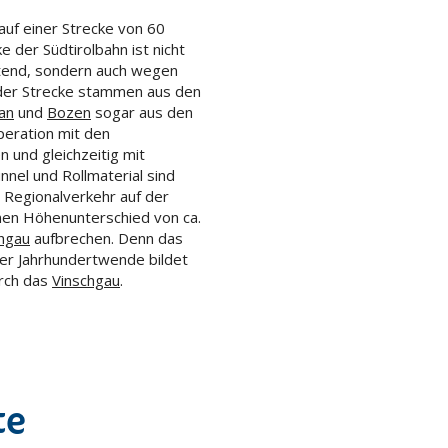
auf einer Strecke von 60
ke der Südtirolbahn ist nicht
eutend, sondern auch wegen
e der Strecke stammen aus den
an
und
Bozen
sogar aus den
peration mit den
 und gleichzeitig mit
el und Rollmaterial sind
 Regionalverkehr auf der
nen Höhenunterschied von ca.
hgau
aufbrechen. Denn das
er Jahrhundertwende bildet
urch das
Vinschgau
.
te