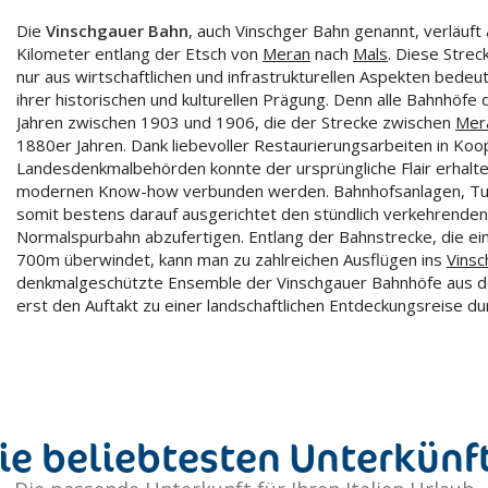
Die
Vinschgauer Bahn
, auch Vinschger Bahn genannt, verläuft 
Kilometer entlang der Etsch von
Meran
nach
Mals
. Diese Strec
nur aus wirtschaftlichen und infrastrukturellen Aspekten bed
ihrer historischen und kulturellen Prägung. Denn alle Bahnhöf
Jahren zwischen 1903 und 1906, die der Strecke zwischen
Mer
1880er Jahren. Dank liebevoller Restaurierungsarbeiten in Koo
Landesdenkmalbehörden konnte der ursprüngliche Flair erhalten
modernen Know-how verbunden werden. Bahnhofsanlagen, Tunn
somit bestens darauf ausgerichtet den stündlich verkehrenden
Normalspurbahn abzufertigen. Entlang der Bahnstrecke, die ei
700m überwindet, kann man zu zahlreichen Ausflügen ins
Vinsc
denkmalgeschützte Ensemble der Vinschgauer Bahnhöfe aus d
erst den Auftakt zu einer landschaftlichen Entdeckungsreise d
ie beliebtesten Unterkünf