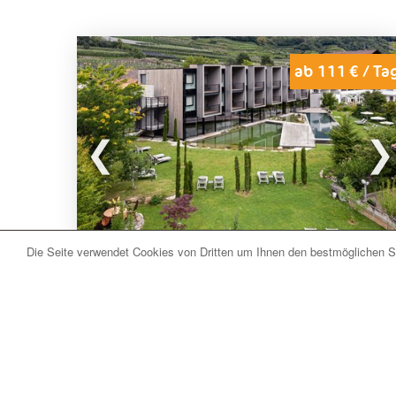
ab 111 € / Ta
Die Seite verwendet Cookies von Dritten um Ihnen den bestmöglichen Se
Naturns bei Meran (BZ) Südtirol
Hotel Sand
Das
Wander- und Bikehotel Sand
befindet sich
in Kastelbell bei
Naturns
im Vinschgau in Südtirol.